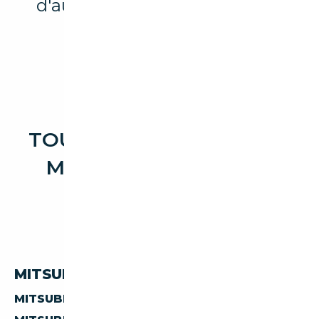
d'autres marques et modèles
disponibles.
TOUTES LES OCCASIONS
MITSUBISHI CHARIOT
MITSUBISHI CHARIOT PAR PAYS
MITSUBISHI CHARIOT D'ALLEMAGNE