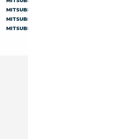
MITSUBISHI CHARIOT D'AUTRICHE
MITSUBISHI CHARIOT D'ESPAGNE
MITSUBISHI CHARIOT D'ITALIE
MITSUBISHI CHARIOT DES PAYS-BAS