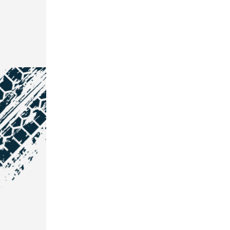
NOS COORDONNÉES
Courtage Auto Grand Est
:
Zone de l'Allan
25600 Vieux-Charmont
03 81 32 32 30