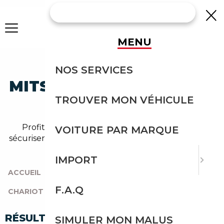
MENU
IMPORTEZ UNE
NOS SERVICES
MITSUBISHI CHARIOT DE
TROUVER MON VÉHICULE
BELGIQUE
Profitez de l'expérience Courtage Auto pour
VOITURE PAR MARQUE
sécuriser l'import de votre mitsubishi chariot depuis
la Belgique.
IMPORT
ACCUEIL
|
TOUTES LES MARQUES
|
MITSUBISHI
|
F.A.Q
CHARIOT
|
CHARIOT DE BELGIQUE
RÉSULTATS DE VOTRE RECHERCHE
SIMULER MON MALUS