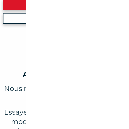
Rechercher
Nouvelle recherche
Aucun véhicule trouvé
Nous n'avons trouvé aucun résultat
pour votre recherche.
Essayez d’élargir votre recherche en
modifiant les filtres ou explorez