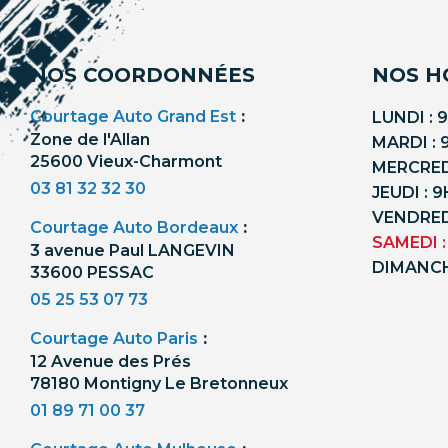
NOS COORDONNÉES
NOS H
Courtage Auto Grand Est
:
LUNDI : 
Zone de l'Allan
MARDI : 
25600 Vieux-Charmont
MERCREDI
03 81 32 32 30
JEUDI : 
VENDREDI
Courtage Auto Bordeaux
:
SAMEDI :
3 avenue Paul LANGEVIN
DIMANCH
33600 PESSAC
05 25 53 07 73
Courtage Auto Paris
:
12 Avenue des Prés
78180 Montigny Le Bretonneux
01 89 71 00 37