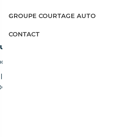
GROUPE COURTAGE AUTO
CONTACT
ouvé
our votre recherche.
es filtres ou explorez d'autres
onibles.