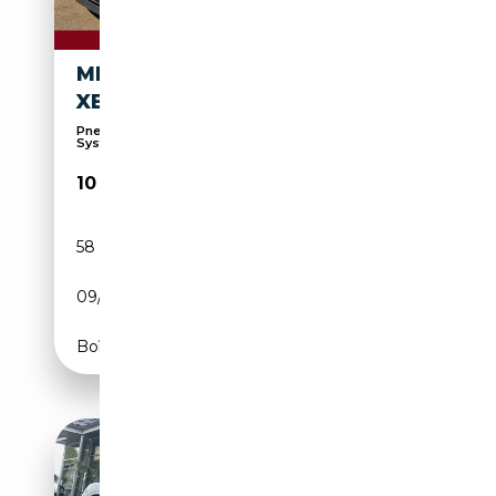
MINI COOPER COUPE BI-
XENON/LEDER/58TKM
Pneus tout temps saisons, Phares bi-xénon,
Système...
10 950€
58 000 km
Essence
09/2011
122 CH (90 kW)
Boîte manuelle