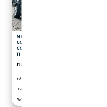
MINI JOHN COOPER WORKS
COUPE JOHN COOPER WORKS
COUPÉ*LEDER*NAVI*XENON*2
11 PS*
11 888€
98 000 km
Essence
03/2012
211 CH (155 kW)
Boîte manuelle