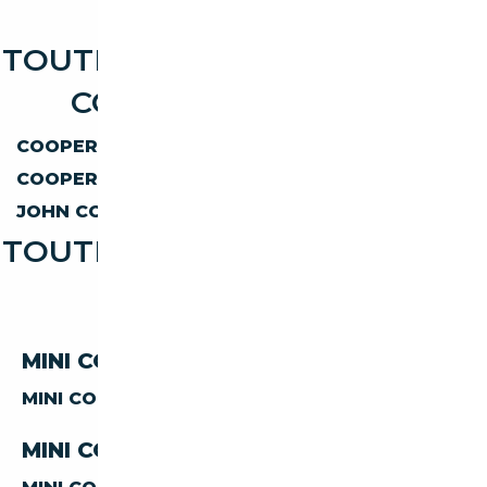
TOUTES LES OCCASIONS MINI
COUPE DISPONIBLES
COOPER COUPE
COOPER D COUPE
COOPER S COUPE
COOPER SD COUPE
JOHN COOPER WORKS COUPE
TOUTES LES OCCASIONS MINI
COUPE
MINI COUPE PAR CARBURANT
MINI COUPE
ESSENCE
MINI COUPE PAR CARROSSERIE