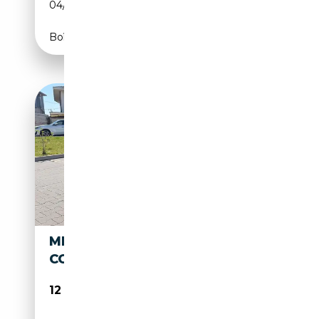
04/2016
143 CH (105 kW)
Boîte manuelle
MINI COOPER COUPE 1.6
COOPER S COUPÈ
12 000€