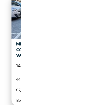
MINI JOHN COOPER WORKS
COUPE MINI 1.6 JOHN COOPER
WORKS COUPÉ
14 900€
44 000 km
Essence
07/2011
211 CH (155 kW)
Boîte manuelle