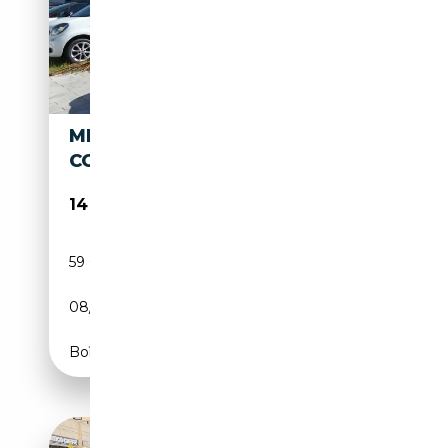
MINI COOPER S COUPE
COOPER S 59.000 KM!!!!
14 650€
59 000 km
Essence
08/2013
184 CH (135 kW)
Boîte manuelle