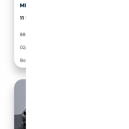
MPOMAT*
11 990€
88 700 km
Essence
02/2014
184 CH (135 kW)
Boîte manuelle