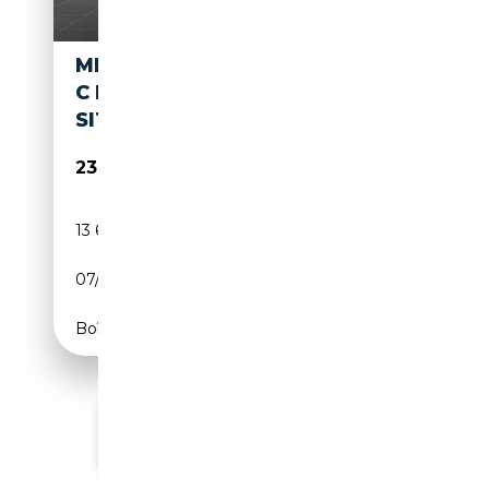
MINI COOPER COUPE COOPER
C ESSENTIAL TRIM HEAD-UP/
SITZHEIZUNG/ DRIV
23 896€
13 612 km
Essence
07/2025
156 CH (115 kW)
Boîte automatique
Voir plus d'annonces