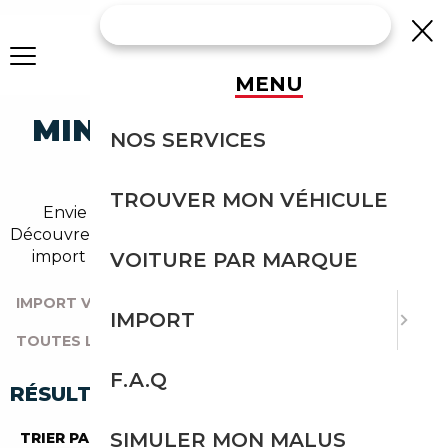
MENU
MINI COUPE OCCASION
NOS SERVICES
EN IMPORT
TROUVER MON VÉHICULE
Envie d'acheter une coupe au meilleur prix ?
Découvrez un grand choix d'annonces disponibles en
import avec l'accompagnement Courtage Auto.
VOITURE PAR MARQUE
IMPORT VOITURE
|
TOUTES LES MARQUES
|
IMPORT
TOUTES LES OCCASIONS
|
MINI
|
COUPE
F.A.Q
RÉSULTATS DE VOTRE RECHERCHE
SIMULER MON MALUS
TRIER PAR