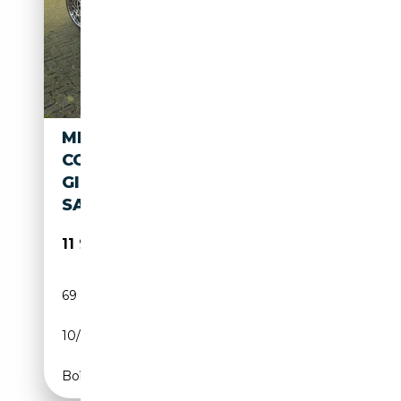
MINI COOPER S COUPE
COOPER S COUPE
GIGAMOTTUNING#
SAMMLUNGSAUFLÖSUNG
11 990€
69 000 km
Essence
10/2011
184 CH (135 kW)
Boîte manuelle