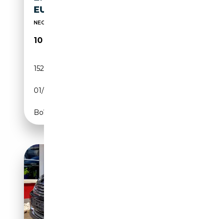
EURO 5B
NEOPATENTATI
10 900€
152 000 km
Diesel
01/2012
143 CH (105 kW)
Boîte manuelle