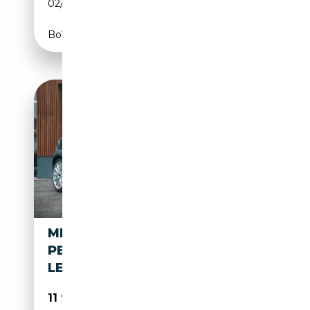
02/2015
184 CH (135 kW)
Boîte manuelle
MINI COOPER S COUPE 1.6
PEPPER COUPÉ PDC CRUISE
LEDER INTERIEUR
11 900€