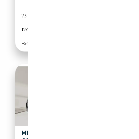
73 400 km
Essence
12/2022
136 CH (100 kW)
Boîte manuelle
MINI JOHN COOPER WORKS