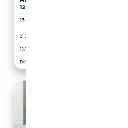
MINI COOPER COUPE 1.6
122CV
13 000€
21 325 km
Essence
10/2011
122 CH (90 kW)
Boîte manuelle