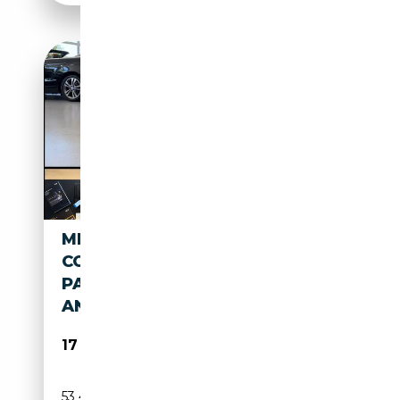
MINI COOPER S COUPE
COOPER S COUPE |JCW
PAKET|KW|18MBDESIGN|GAR
ANTIE
17 990€
53 457 km
Essence