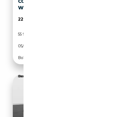
COUPE MINI JOHN COOPER
WORKS F56 2.0 231CV
22 990€
55 900 km
Essence
05/2017
231 CH (170 kW)
Boîte manuelle