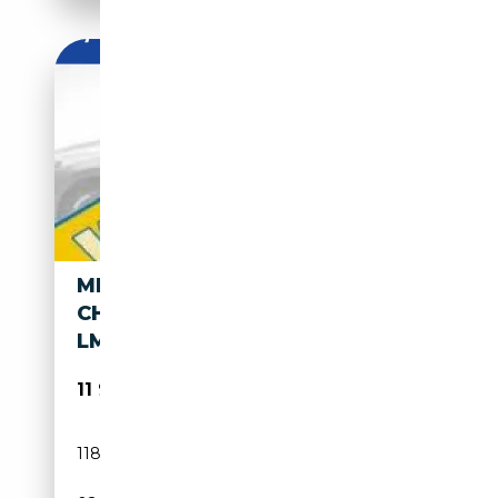
MINI COOPER S COUPE 1.6
CHILI | AIRCO | CRUISE | 17"
LMV
11 900€
118 952 km
Essence