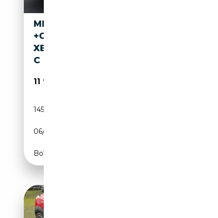
MINI COOPER S COUPE
+CHILI+BI-
XENON+LEDER+NAVI+ALU+PD
C
11 990€
145 000 km
Essence
06/2014
184 CH (135 kW)
Boîte manuelle