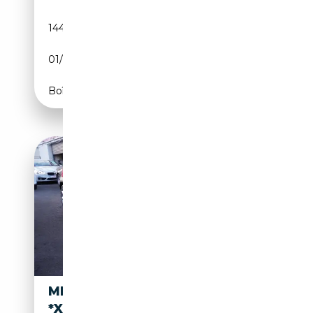
144 719 km
Essence
01/2012
184 CH (135 kW)
Boîte automatique
MINI COOPER S COUPE
*XENON*NAVI*TEILLEDER*TE