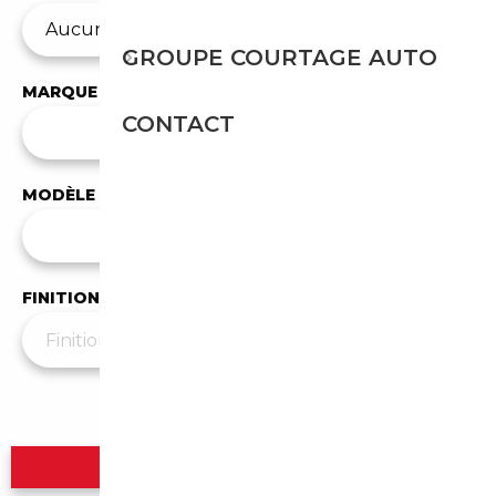
GROUPE COURTAGE AUTO
MARQUE
CONTACT
✕
MINI
MODÈLE
Tous les modèles
FINITION
Plus de filtres
▼
Rechercher