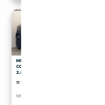
MINI COOPER SD COUPE
COOPER SD PACEMAN ALL4
2.0 143PS LIMITED EDITION
11 999€
109 385 km
Diesel