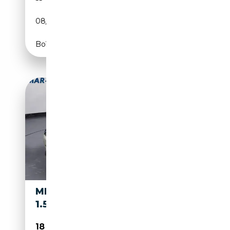
08/2013
184 CH (135 kW)
Boîte manuelle
MINI COOPER COUPE MINI 3P
1.5 COOPER CLASSIC
18 490€