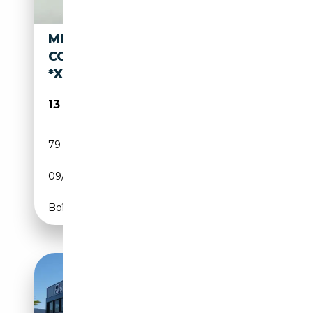
MINI JOHN COOPER WORKS
COUPE
*XEN*LED*NAVI*PDC*SHZ*19%
13 990€
79 900 km
Essence
09/2012
211 CH (155 kW)
Boîte manuelle