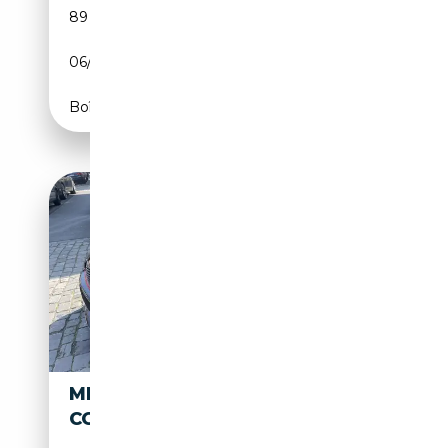
89 500 km
Essence
06/2012
184 CH (135 kW)
Boîte automatique
MINI JOHN COOPER WORKS
COUPE MINI R56/R58 JCW