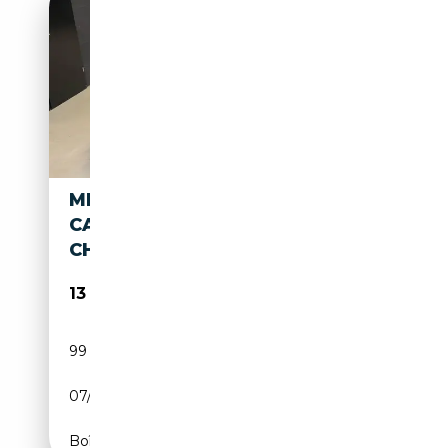
MINI COOPER CABRIO
CABRIOLET 1.5 *CLIM*GPS*S
CHAUFFANT*LED*GARANTIE*
13 900€
99 900 km
Essence
07/2017
136 CH (100 kW)
Boîte manuelle