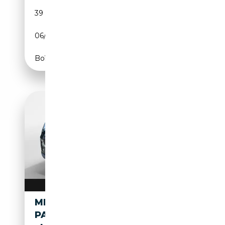
39 536 km
Essence
06/2023
136 CH (100 kW)
Boîte automatique
MINI COOPER 1.5
PANO+SHZ+2XKLIMA+KLIMAA