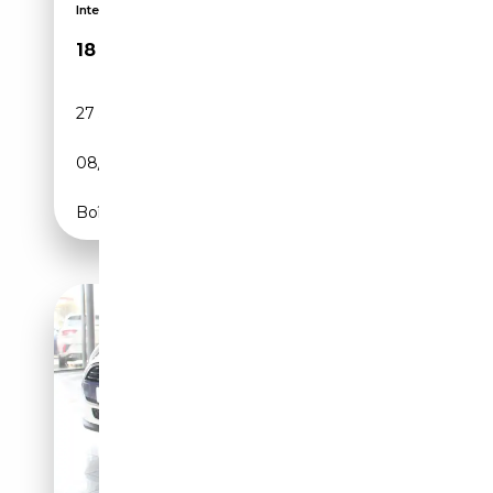
Interessantes Leasing bei Jahreswagen
18 880€
27 517 km
Electrique
08/2023
184 CH (135 kW)
Boîte automatique