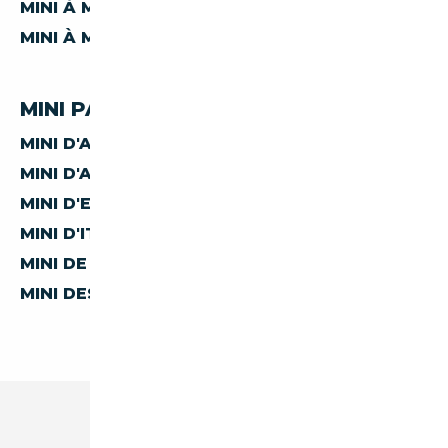
MINI À MOINS DE 30 000 €
MINI À MOINS DE 40 000 €
MINI PAR PAYS
MINI D'ALLEMAGNE
MINI D'AUTRICHE
MINI D'ESPAGNE
MINI D'ITALIE
MINI DE BELGIQUE
MINI DES PAYS-BAS