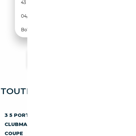
43 132 km
Essence
04/2016
98 CH (72 kW)
Boîte manuelle
Voir plus d'annonces
TOUTES LES OCCASIONS MINI
DISPONIBLES
3 5 PORTES
CABRIO
CLUBMAN
COUNTRYMAN
COUPE
PACEMAN