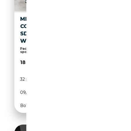
MINI COOPER SD
COUNTRYMAN COUNTRYMAN
SD ALL4 JOHN COOPER
WORKS P LED NAVI
Pack Sport, Système de navigation, 4x4, Sièges
spo...
18 900€
32 500 km
Diesel
09/2020
190 CH (140 kW)
Boîte automatique