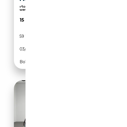
✅tot 10 JAAR GARANTIE mogelijk ✅Eigen
werkplaats ✅
15 995€
59 775 km
Electrique
03/2021
184 CH (135 kW)
Boîte automatique