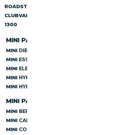
ROADSTER
ACEMAN
CLUBVAN
1000
1300
AUTRES
MINI PAR CARBURANT
MINI
DIESEL
MINI
ESSENCE
MINI
ELECTRIQUE
MINI
HYBRIDE ESSENCE
MINI
HYBRIDE DIESEL
MINI PAR CARROSSERIE
MINI
BERLINE
MINI
CABRIOLET
MINI
COUPE