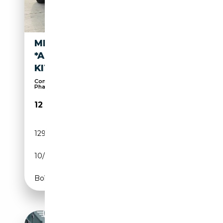
MINI COOPER S 2.0
*AKRAPOVIC*NIGHT
KIT*LEDER*
Commande vocale, Start/Stop automatique,
Phares de...
12 400€
129 000 km
Essence
10/2014
192 CH (141 kW)
Boîte manuelle