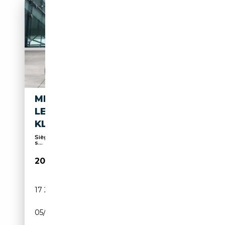
MINI COOPER SE HATCH DAB
LED NAVI TEMPOMAT
KLIMAAUT.
Sièges chauffants, Système de navigation, Sièges
s...
20 450€
17 250 km
Electrique
05/2024
184 CH (135 kW)