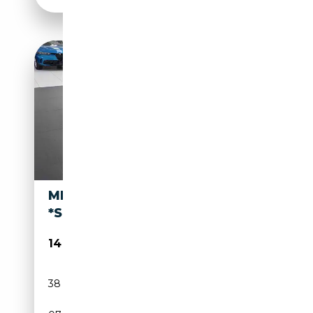
MINI ONE 1.5 BENZINA 75CV
*SOLO 38000 KM*
14 900€
38 000 km
Essence