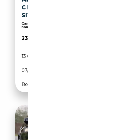
C ESSENTIAL TRIM HEAD-UP/
SITZHEIZUNG/ DRIV
Caméra d'aide au stationnement, Affichage tête
hau...
23 896€
13 612 km
Essence
07/2025
156 CH (115 kW)
Boîte automatique