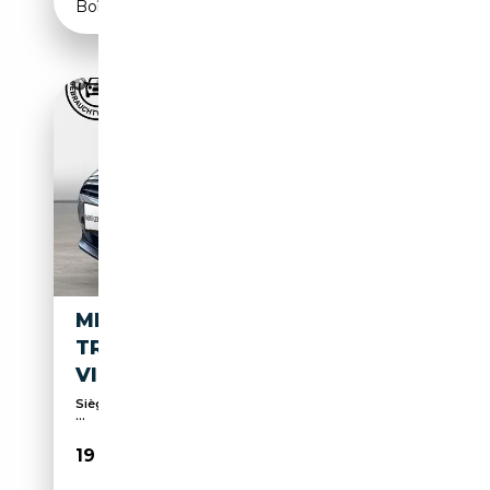
Boîte manuelle
MINI COOPER *CLASSIC
TRIM*NAVI*DAB*LED*RFK*DRI
VING ASSIST.*ISO
Sièges sport, Sièges chauffants, Caméra d'aide au
...
19 890€