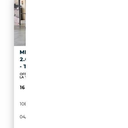
MINI COOPER D COUNTRYMAN
2.0 ESSENTIAL - IVA ESPOSTA
- TAGLIANDI MINI
OFFERTE FINANZIARIE VANTAGGIOSE-PROTEGGI
LA TUA AU...
16 900€
108 000 km
Diesel
04/2022
150 CH (110 kW)