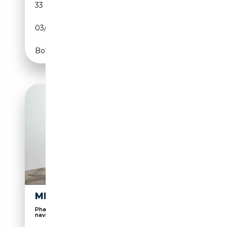
33 699 km
Essence
03/2017
136 CH (100 kW)
Boîte manuelle
MINI COOPER COOPER
Phares au LED, Sièges chauffants, Système de
navig...