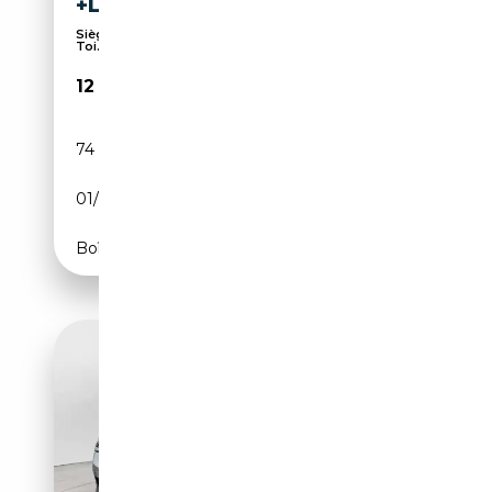
+LED+LM+PDC+SD
Sièges sport, Toit panoramique, Phares au LED,
Toi...
12 900€
74 753 km
Essence
01/2018
136 CH (100 kW)
Boîte manuelle