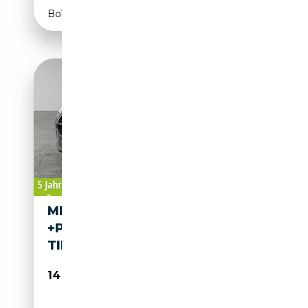
Boîte automatique
MINI COOPER 1.5
+PANORAMA+NAVI+5JGARAN
TIE+4SEASON
14 390€