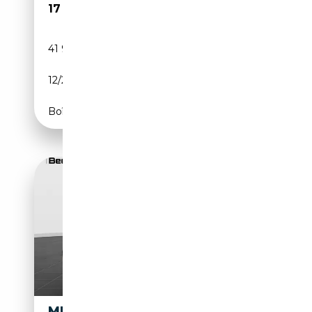
17 499€
41 930 km
Essence
12/2020
136 CH (100 kW)
Boîte automatique
MINI COOPER COUPE COOPER