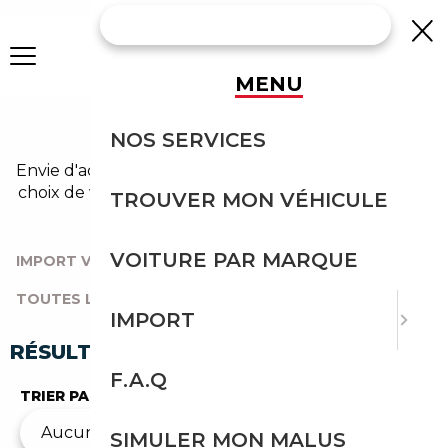
MENU
MINI OCCASION
NOS SERVICES
Envie d'acheter une mini au meilleur prix ? Un large
choix de véhicules d'occasion vous attend sur notre
TROUVER MON VÉHICULE
comparateur auto.
VOITURE PAR MARQUE
IMPORT VOITURE
|
TOUTES LES MARQUES
|
TOUTES LES OCCASIONS
|
MINI
IMPORT
RÉSULTATS DE VOTRE RECHERCHE
F.A.Q
TRIER PAR
SIMULER MON MALUS