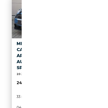
MINI COOPER S CABRIO
CABRIOLET COOPER S * LED /
APPLE CARPLAY & ANDROID
AUTO / CRUISE / LEDEREN
SPORTZETELS / SPORT *
20 JAAR ERVARING | SERVICE | GARANTIE | FR&NL
24 990€
33 500 km
Essence
04/2022
178 CH (131 kW)