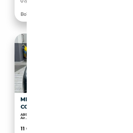
07/2020
75 CH (55 kW)
Boîte manuelle
MINI COOPER S MINI 2.0
COOPER S HYPE
ABS, Start/Stop automatique, Airbags latéraux,
Air...
11 000€