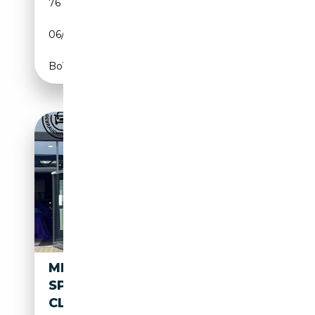
76 143 km
Essence
06/2016
136 CH (100 kW)
Boîte manuelle
MINI COOPER SE LED
SPORTSITZ DA NAVI LED
CLASSIC TRIM