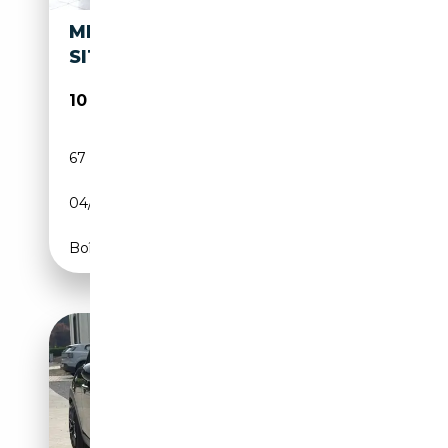
MINI COOPER 1.5
SITZHEIZUNG*TELEFON
10 970€
67 203 km
Essence
04/2017
136 CH (100 kW)
Boîte manuelle