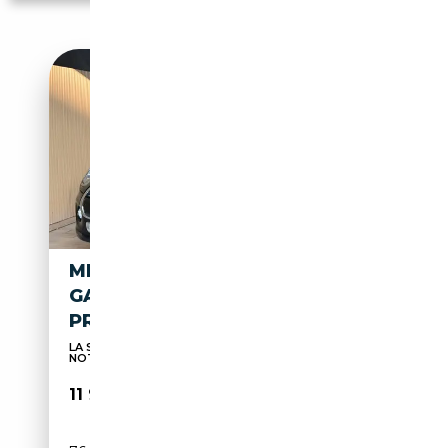
MINI COOPER 1.5I SPORT **
GARANTIE 12 MOIS ** 1ER
PROPRIÉTAIRE
LA SATISFACTION DE NOS CLIENTS TELLE EST
NOTRE DEV...
11 990€