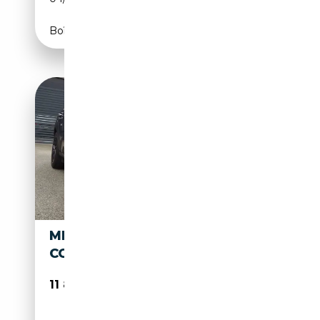
Boîte manuelle
MINI ONE COUNTRYMAN MINI
COUNTRYMAN 1.6I ONE
11 850€