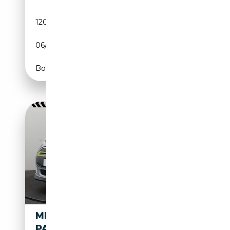
120 000 km
Essence
06/2015
192 CH (141 kW)
Boîte manuelle
MINI COOPER SE CARPLAY -
PARKEERSENSOREN ACHTER