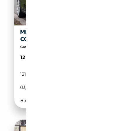
MINI COOPER S MINI 2.0
COOPER S
Garantie 12 mois incluse
12 490€
121 282 km
Essence
03/2014
192 CH (141 kW)
Boîte manuelle