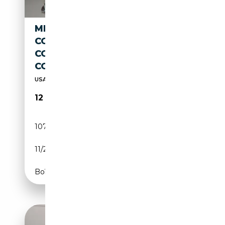
MINI COOPER COUNTRYMAN
COUNTRYM.(F60) - MINI 1.5
COOPER BOOST
COUNTRYMAN
USATO PREMIUM GARANTITO FINO A 36 MESI
12 400€
107 120 km
Essence
11/2017
136 CH (100 kW)
Boîte automatique