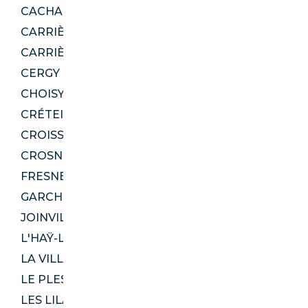
CACHAN 94230
CARRIÈRES-SOUS-POISSY 78955
CARRIÈRES-SUR-SEINE 78420
CERGY 95800
CHOISY-LE-ROI 94600
CRÉTEIL 94000
CROISSY-SUR-SEINE 78290
CROSNE 91560
FRESNES 94260
GARCHES 92380
JOINVILLE-LE-PONT 94340
L'HAŸ-LES-ROSES 94240
LA VILLE-DU-BOIS 91620
LE PLESSIS-ROBINSON 92350
LES LILAS 93260