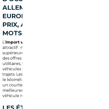
ALLEMAGNE, BELGIQUE ET
EUROPE (DIFFÉRENCES DE
PRIX, AVANTAGES. PLACER
MOTS-CLÉS)
L'
import voiture Allemagne Villepreux
reste
attractif : modèles récents, finition souvent
supérieure et prix compétitifs. La Belgique apporte
des offres intéressantes sur les citadines et les
utilitaires, tandis que l'Europe du Nord propose des
véhicules bien entretenus et adaptés aux longs
trajets. Les différences de prix s'expliquent par la TVA,
le kilométrage moyen et l'équipement. Faire appel à
un courtier à Villepreux permet d'identifier les
meilleures sources selon le budget et le type de
véhicule recherché.
LES ÉTAPES POUR IMPORTER