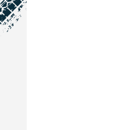
NOS COORDONNÉES
Courtage Auto Grand Est
:
Zone de l'Allan
25600 Vieux-Charmont
03 81 32 32 30
Courtage Auto Bordeaux
:
3 avenue Paul LANGEVIN
33600 PESSAC
05 25 53 07 73
Courtage Auto Paris
:
12 Avenue des Prés
78180 Montigny Le Bretonneux
01 89 71 00 37