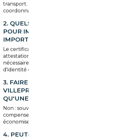
transport. Un courtier peut réduire ces délais en
coordonnant chaque étape.
2. QUELS DOCUMENTS DOIS-JE FOURNIR
POUR IMMATRICULER UNE VOITURE
IMPORTÉE ?
Le certificat de cession, le certificat de conformité ou
attestation d'identification, le quitus fiscal si
nécessaire, le contrôle technique et une preuve
d'identité et de domicile en Yvelines.
3. FAIRE APPEL À UN MANDATAIRE À
VILLEPREUX COÛTE-T-IL PLUS CHER
QU'UNE RECHERCHE PERSONNELLE ?
Non : souvent les tarifs négociés à l'étranger
compensent les frais de courtage, et vous
économisez du temps et des risques.
4. PEUT-ON TESTER LE VÉHICULE AVANT