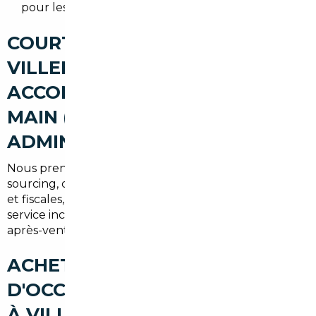
pour les véhicules importés.
COURTIER AUTOMOBILE
VILLEPREUX : UN
ACCOMPAGNEMENT CLÉ EN
MAIN (RECHERCHE,
ADMINISTRATIF, LIVRAISON)
Nous prenons en charge l'intégralité du parcours :
sourcing, contrôle technique, formalités douanières
et fiscales, transport et livraison à Villepreux. Le
service inclut des états des lieux détaillés et un suivi
après-vente pour sécuriser votre investissement.
ACHETER UNE VOITURE
D'OCCASION AU MEILLEUR PRIX
À VILLEPREUX (SYNTHÈSE)