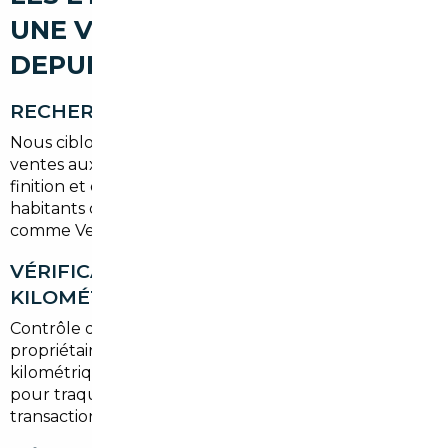
UNE VOITURE D'OCCASION
DEPUIS VILLEPREUX
RECHERCHE DU VÉHICULE
Nous ciblons les annonces fiables, concessionnaires et
ventes aux enchères, et filtrons par historique,
finition et options pour répondre aux besoins des
habitants de Villepreux et des communes voisines
comme Versailles.
VÉRIFICATION HISTORIQUE ET
KILOMÉTRAGE
Contrôle des factures d'entretien, du nombre de
propriétaires précédents et des relevés
kilométriques. Nous utilisons des outils européens
pour traquer les incohérences et garantir une
transaction transparente.