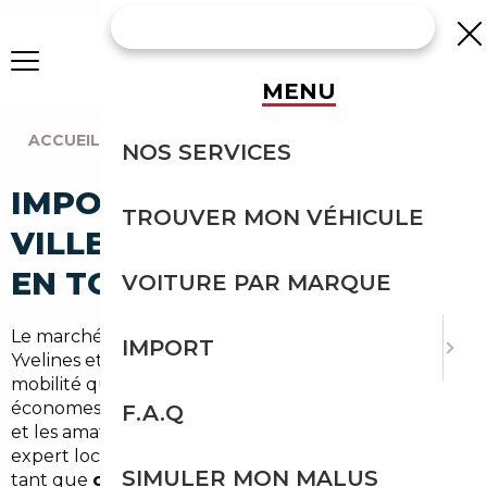
MENU
ACCUEIL
|
AGENCE PARIS
|
VILLEPREUX (78450)
NOS SERVICES
IMPORT VOITURE À
TROUVER MON VÉHICULE
VILLEPREUX : IMPORTEZ
EN TOUTE SÉCURITÉ
VOITURE PAR MARQUE
Le marché automobile autour de Villepreux, dans les
IMPORT
Yvelines et l'Île-de-France, combine besoins de
mobilité quotidienne et recherche de véhicules
économes. Pour les navetteurs vers Paris, les familles
F.A.Q
et les amateurs de modèles premium, recourir à un
expert local facilite l'accès aux meilleures offres. En
SIMULER MON MALUS
tant que
courtier automobile Villepreux
, nous