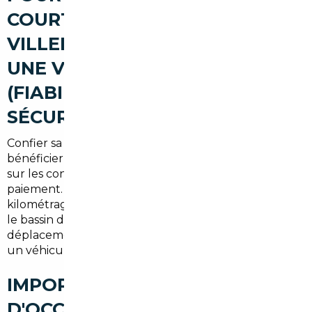
COURTIER AUTOMOBILE À
VILLEPREUX POUR ACHETER
UNE VOITURE D'OCCASION
(FIABILITÉ, AVANTAGES,
SÉCURISATION)
Confier sa recherche à un courtier local, c'est
bénéficier d'un réseau en Europe, d'une expertise
sur les contrôles techniques et d'une sécurisation du
paiement. Le courtier vérifie l'historique, contrôle le
kilométrage et négocie les prix. À Villepreux et dans
le bassin de Saint-Quentin-en-Yvelines, cela évite les
déplacements inutiles et réduit le risque d'acheter
un véhicule non conforme.
IMPORT DE VOITURES
D'OCCASION À VILLEPREUX :