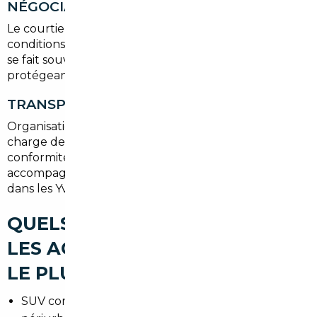
NÉGOCIATION ET ACHAT
Le courtier négocie le meilleur prix, gère les
conditions de vente et sécurise les paiements. L'achat
se fait souvent via un mandat ou un contrat clair,
protégeant l'acheteur local.
TRANSPORT ET IMMATRICULATION
Organisation du transport jusqu'à Villepreux, prise en
charge des démarches d'import (certificat de
conformité, quitus fiscal si applicable) et
accompagnement pour l'obtention de la carte grise
dans les Yvelines.
QUELS TYPES DE VOITURES
LES ACHETEURS RECHERCHENT
LE PLUS À VILLEPREUX
SUV compacts pour les familles et les trajets