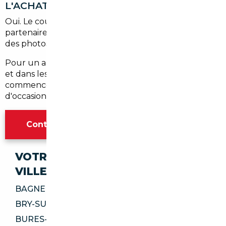
L'ACHAT DEPUIS VILLEPREUX ?
Oui. Le courtier organise une visite ou un essai via un
partenaire local, ou fournit un rapport complet et
des photos si un déplacement n'est pas possible.
Pour un accompagnement personnalisé à Villepreux
et dans les Yvelines, contactez un expert local pour
commencer la recherche de votre prochaine voiture
d'occasion importée.
Contacter l'agence Paris
VOTRE IMPORT SÉCURISÉ DANS CES
VILLES
BAGNEUX 92220
BRY-SUR-MARNE 94360
BURES-SUR-YVETTE 91440