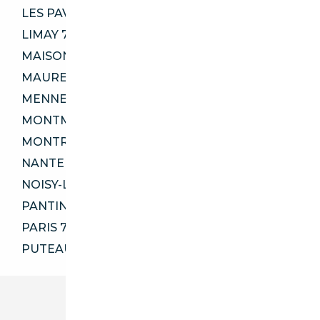
LES PAVILLONS-SOUS-BOIS 93320
LIMAY 78520
MAISONS-ALFORT 94700
MAUREPAS 78310
MENNECY 91540
MONTMORENCY 95160
MONTREUIL 93100
NANTERRE 92000
NOISY-LE-SEC 93130
PANTIN 93500
PARIS 75005
PUTEAUX 92800