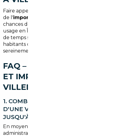
Faire appel à un courtier, mandataire ou spécialiste
de l'
import occasion Villepreux
optimise vos
chances de trouver un véhicule adapté à votre
usage en Île-de-France. Économies, sécurité et gain
de temps sont les principaux bénéfices pour les
habitants des Yvelines souhaitant rouler
sereinement.
FAQ – COURTIER AUTOMOBILE
ET IMPORT DE VOITURE À
VILLEPREUX
1. COMBIEN DE TEMPS PREND L'IMPORT
D'UNE VOITURE DEPUIS L'ALLEMAGNE
JUSQU'À VILLEPREUX ?
En moyenne 4 à 8 semaines selon les démarches
administratives, la disponibilité du véhicule et le