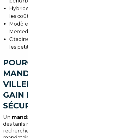
périurbains.
Hybrides et hybrides rechargeables pour réduire
les coûts de carburant vers Paris.
Modèles premium d'occasion (BMW, Audi,
Mercedes) pour un confort sur longues distances.
Citadines économiques pour la vie quotidienne et
les petits stationnements en centre-ville.
POURQUOI FAIRE APPEL À UN
MANDATAIRE AUTO À
VILLEPREUX (ÉCONOMIES,
GAIN DE TEMPS,
SÉCURISATION)
Un
mandataire auto Villepreux
permet d'accéder à
des tarifs négociés, d'économiser le temps de
recherche et d'éviter les pièges administratifs. Le
mandataire s'occupe des formalités et garantit la