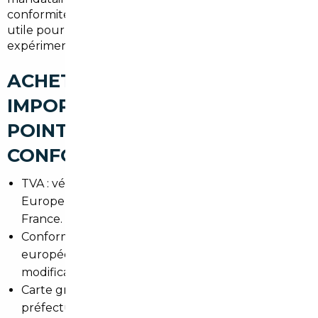
conformité technique, ce qui est particulièrement
utile pour les acheteurs pressés ou peu
expérimentés.
ACHETER UNE VOITURE
IMPORTÉE À VILLEPREUX : LES
POINTS DE VIGILANCE (TVA,
CONFORMITÉ, CARTE GRISE)
TVA : vérifier si le véhicule est déjà acquitté en
Europe ou si une régularisation est nécessaire en
France.
Conformité : obtenir le certificat de conformité
européen (COC) ou faire procéder aux
modifications nécessaires.
Carte grise : constituer un dossier complet pour la
préfecture ou le service en ligne, notamment