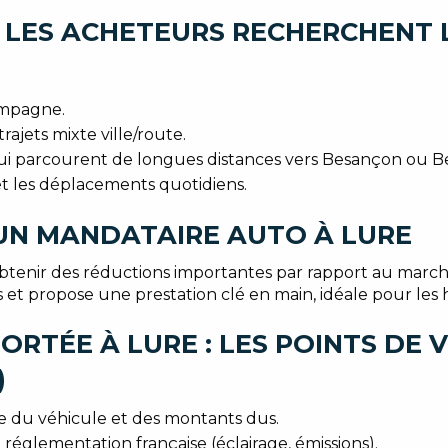
 LES ACHETEURS RECHERCHENT L
ampagne.
ajets mixte ville/route.
i parcourent de longues distances vers Besançon ou Be
et les déplacements quotidiens.
 UN MANDATAIRE AUTO À LURE
enir des réductions importantes par rapport au marché 
hes et propose une prestation clé en main, idéale pour le
RTÉE À LURE : LES POINTS DE V
)
e du véhicule et des montants dus.
a réglementation française (éclairage, émissions).