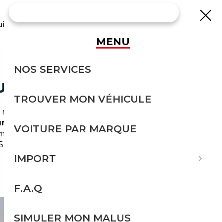
uisse
MENU
NOS SERVICES
URITÉ
TROUVER MON VÉHICULE
ales et navettes vers Vesoul ou Belfort.
ure
pour trouver leur véhicule. Spécialisé dans
VOITURE PAR MARQUE
mpte des spécificités locales : usage mixte
 SUV compacts adaptés aux petites routes.
IMPORT
F.A.Q
SIMULER MON MALUS