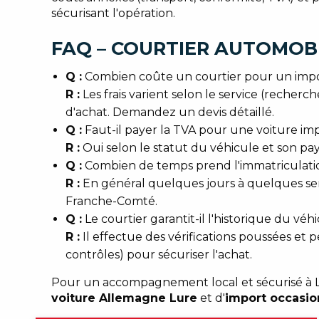
sécurisant l'opération.
FAQ – COURTIER AUTOMOBI
Q :
Combien coûte un courtier pour un impor
R :
Les frais varient selon le service (recherc
d'achat. Demandez un devis détaillé.
Q :
Faut-il payer la TVA pour une voiture im
R :
Oui selon le statut du véhicule et son pay
Q :
Combien de temps prend l'immatriculatio
R :
En général quelques jours à quelques sem
Franche-Comté.
Q :
Le courtier garantit-il l'historique du véh
R :
Il effectue des vérifications poussées et p
contrôles) pour sécuriser l'achat.
Pour un accompagnement local et sécurisé à Lur
voiture Allemagne Lure
et d'
import occasio