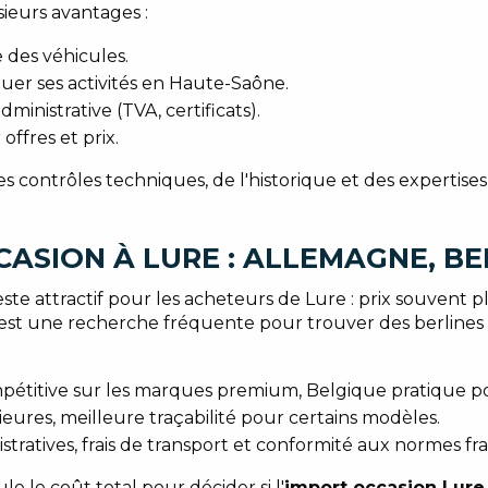
ieurs avantages :
e des véhicules.
uer ses activités en Haute-Saône.
ministrative (TVA, certificats).
ffres et prix.
s contrôles techniques, de l'historique et des expertises 
CASION À LURE : ALLEMAGNE, B
ste attractif pour les acheteurs de Lure : prix souvent 
est une recherche fréquente pour trouver des berlines
mpétitive sur les marques premium, Belgique pratique p
rieures, meilleure traçabilité pour certains modèles.
tratives, frais de transport et conformité aux normes fra
 le coût total pour décider si l'
import occasion Lure