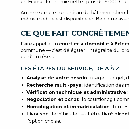
en France. Économie nette : plus de 6 000 €, p
Autre exemple : un artisan du bâtiment cher
même modèle est disponible en Belgique avec 
CE QUE FAIT CONCRÈTEME
Faire appel à un
courtier automobile à Exinc
commune — c'est déléguer l'intégralité du proc
ou d'un réseau.
LES ÉTAPES DU SERVICE, DE A À Z
Analyse de votre besoin
: usage, budget, d
Recherche multi-pays
: identification des
Vérification technique et administrative
:
Négociation et achat
: le courtier agit co
Homologation et immatriculation
: toutes
Livraison
: le véhicule peut être
livré dire
l'option choisie.