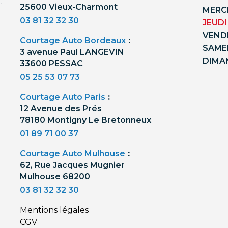
25600 Vieux-Charmont
MERCR
03 81 32 32 30
JEUDI
VENDR
Courtage Auto Bordeaux
:
SAMED
3 avenue Paul LANGEVIN
DIMA
33600 PESSAC
05 25 53 07 73
Courtage Auto Paris
:
12 Avenue des Prés
78180 Montigny Le Bretonneux
01 89 71 00 37
Courtage Auto Mulhouse
:
62, Rue Jacques Mugnier
Mulhouse 68200
03 81 32 32 30
Mentions légales
CGV