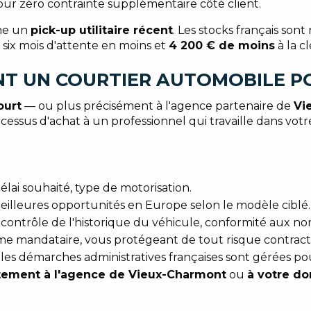
our zéro contrainte supplémentaire côté client.
che un
pick-up utilitaire récent
. Les stocks français sont 
six mois d'attente en moins et
4 200 € de moins
à la cl
NT UN COURTIER AUTOMOBILE P
ourt
— ou plus précisément à l'agence partenaire de
Vi
essus d'achat à un professionnel qui travaille dans votr
élai souhaité, type de motorisation.
 meilleures opportunités en Europe selon le modèle ciblé.
 contrôle de l'historique du véhicule, conformité aux no
mme mandataire, vous protégeant de tout risque contract
 les démarches administratives françaises sont gérées po
ctement à l'agence de Vieux-Charmont
ou
à votre do