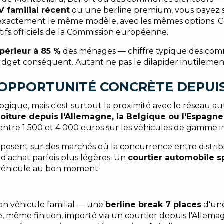
V familial récent
ou une berline premium, vous payez s
actement le même modèle, avec les mêmes options. Ce di
fs officiels de la Commission européenne.
périeur à 85 %
des ménages — chiffre typique des co
get conséquent. Autant ne pas le dilapider inutilemen
 OPPORTUNITÉ CONCRÈTE DEPUI
logique, mais c'est surtout la proximité avec le réseau 
oiture depuis l'Allemagne, la Belgique ou l'Espagne
ntre 1 500 et 4 000 euros sur les véhicules de gamme i
eposent sur des marchés où la concurrence entre distribu
 d'achat parfois plus légères. Un
courtier automobile s
 véhicule au bon moment.
on véhicule familial — une
berline break 7 places
d'une
, même finition, importé via un courtier depuis l'Allema