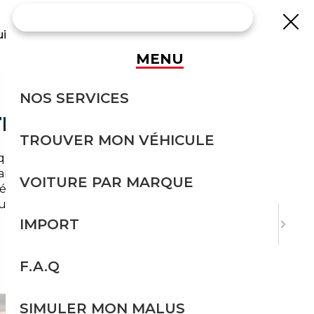
uisse
MENU
NOS SERVICES
E SÉCURITÉ
TROUVER MON VÉHICULE
ique vraiment particulière. Nichée à quelques
dans un bassin de vie où la voiture n'est pas un
VOITURE PAR MARQUE
lais longs et d'un choix limité aux
 guide est là pour vous montrer comment en
IMPORT
F.A.Q
SIMULER MON MALUS