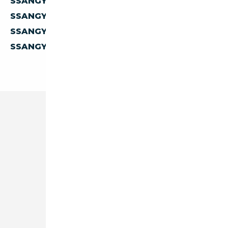
SSANGYONG KYRON D'AUTRICHE
SSANGYONG KYRON D'ESPAGNE
SSANGYONG KYRON DE BELGIQUE
SSANGYONG KYRON DES PAYS-BAS