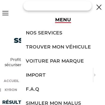
MENU
IMPORTEZ UNE
NOS SERVICES
SSANGYONG KYRON
TROUVER MON VÉHICULE
D'ITALIE
Profitez de l'expérience Courtage Auto pour
VOITURE PAR MARQUE
sécuriser l'import de votre ssangyong kyron depuis
l'Italie.
IMPORT
ACCUEIL
|
TOUTES LES MARQUES
|
SSANGYONG
F.A.Q
|
KYRON
|
KYRON D'ITALIE
RÉSULTATS DE VOTRE RECHERCHE
SIMULER MON MALUS