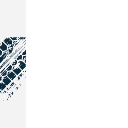
NOS COORDONNÉES
Courtage Auto Grand Est
:
Zone de l'Allan
25600 Vieux-Charmont
03 81 32 32 30