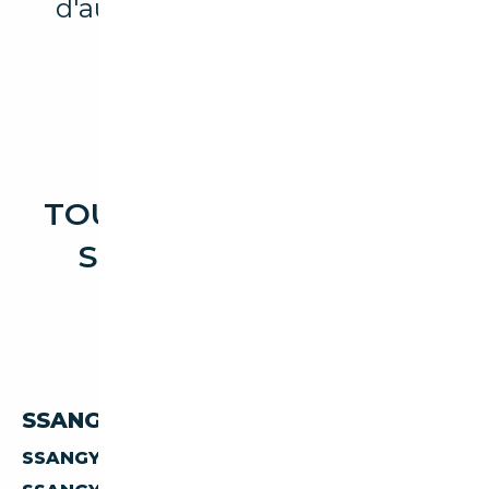
d'autres marques et modèles
disponibles.
TOUTES LES OCCASIONS
SSANGYONG KYRON
SSANGYONG KYRON PAR PAYS
SSANGYONG KYRON D'ALLEMAGNE