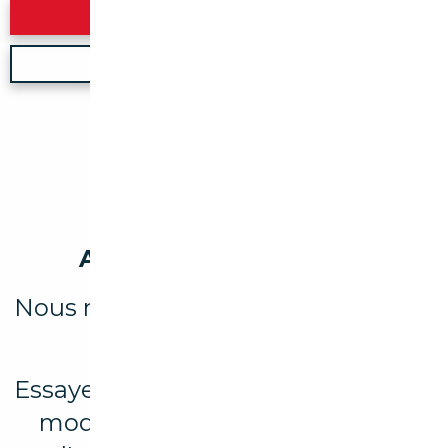
Rechercher
Nouvelle recherche
Aucun véhicule trouvé
Nous n'avons trouvé aucun résultat
pour votre recherche.
Essayez d’élargir votre recherche en
modifiant les filtres ou explorez