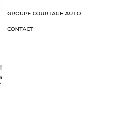
GROUPE COURTAGE AUTO
CONTACT
Essence
101 CH (74 kW)
28 400€
VERGASER+FÄCHER
P
Essence
105 CH (77 kW)