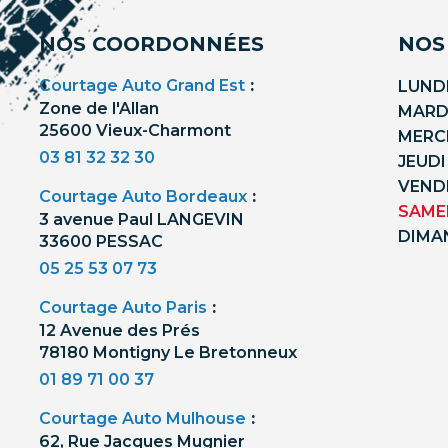
NOS COORDONNÉES
NOS
Courtage Auto Grand Est
:
LUNDI
Zone de l'Allan
MARDI
25600 Vieux-Charmont
MERCR
03 81 32 32 30
JEUDI
VENDR
Courtage Auto Bordeaux
:
SAMED
3 avenue Paul LANGEVIN
DIMA
33600 PESSAC
05 25 53 07 73
Courtage Auto Paris
:
12 Avenue des Prés
78180 Montigny Le Bretonneux
01 89 71 00 37
Courtage Auto Mulhouse
:
62, Rue Jacques Mugnier