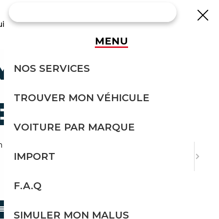
uisse
MENU
MPH TR4
NOS SERVICES
TROUVER MON VÉHICULE
E
VOITURE PAR MARQUE
 tr4 depuis l'Allemagne.
IMPORT
F.A.Q
TRIER PAR
SIMULER MON MALUS