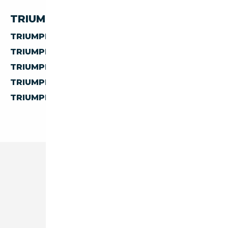
TRIUMPH TR3 PAR PAYS
TRIUMPH TR3 D'AUTRICHE
TRIUMPH TR3 D'ESPAGNE
TRIUMPH TR3 D'ITALIE
TRIUMPH TR3 DE BELGIQUE
TRIUMPH TR3 DES PAYS-BAS