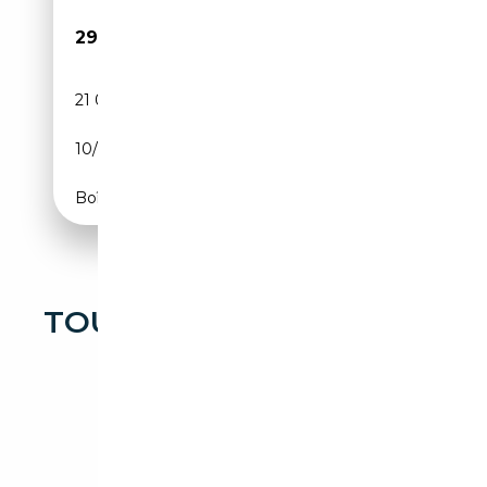
29 980€
21 000 km
Essence
10/1959
90 CH (66 kW)
Boîte manuelle
TOUTES LES OCCASIONS
TRIUMPH TR3