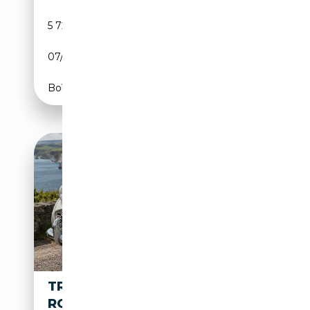
5 723 km
Essence
07/1958
97 CH (71 kW)
Boîte manuelle
TRIUMPH TR3
ROADSTER