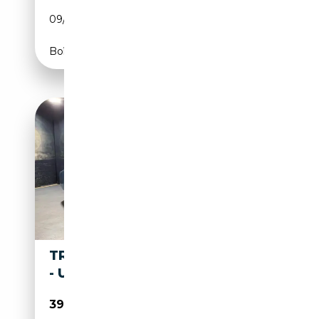
09/1958
101 CH (74 kW)
Boîte manuelle
TRIUMPH TR3 A RESTAURIERT
- UMFANGREICHE HISTORIE 2+
39 900€