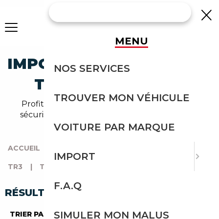
MENU
IMPORTEZ UNE TRIUMPH
NOS SERVICES
TR3 D'ALLEMAGNE
TROUVER MON VÉHICULE
Profitez de l'expérience Courtage Auto pour
sécuriser l'import de votre triumph tr3 depuis
l'Allemagne.
VOITURE PAR MARQUE
ACCUEIL
|
TOUTES LES MARQUES
|
TRIUMPH
|
IMPORT
TR3
|
TR3 D'ALLEMAGNE
F.A.Q
RÉSULTATS DE VOTRE RECHERCHE
SIMULER MON MALUS
TRIER PAR