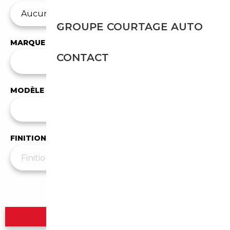
GROUPE COURTAGE AUTO
MARQUE
CONTACT
✕
Triumph
MODÈLE
Tous les modèles
FINITION
Plus de filtres
▼
Rechercher