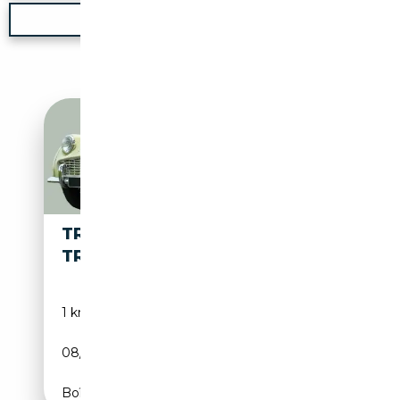
Nouvelle recherche
TRIUMPH
49 900€
TR3
1 km
Essence
08/1958
101 CH (74 kW)
Boîte manuelle