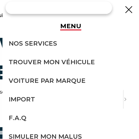
uisse
MENU
W 330
NOS SERVICES
TROUVER MON VÉHICULE
E
VOITURE PAR MARQUE
serie-3 depuis l'Allemagne.
IMPORT
F.A.Q
TRIER PAR
SIMULER MON MALUS