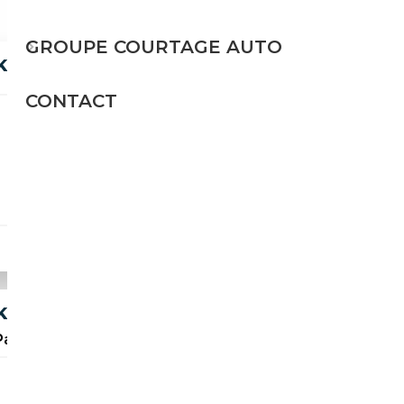
GROUPE COURTAGE AUTO
CKPIT/SHZ/TOTW/SPUR/KAMERA/R19
CONTACT
Essence
258 CH (190 kW)
27 900€
CKPIT/SHZ/TOTW/SPUR/KAMERA/R20
ack Sport, Palett...
Essence