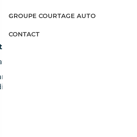
GROUPE COURTAGE AUTO
CONTACT
trouvé
t pour votre recherche.
t les filtres ou explorez d'autres
isponibles.