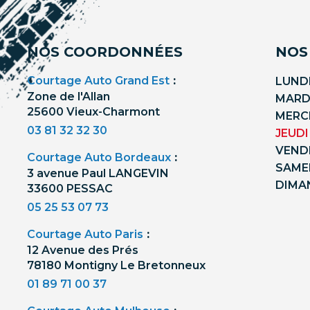
NOS COORDONNÉES
NOS
Courtage Auto Grand Est
:
LUNDI
Zone de l'Allan
MARDI
25600 Vieux-Charmont
MERCR
03 81 32 32 30
JEUDI
VENDR
Courtage Auto Bordeaux
:
SAMED
3 avenue Paul LANGEVIN
DIMA
33600 PESSAC
05 25 53 07 73
Courtage Auto Paris
:
12 Avenue des Prés
78180 Montigny Le Bretonneux
01 89 71 00 37