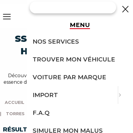
MENU
SSANGYONG TORRES
NOS SERVICES
HYBRIDE-ESSENCE
TROUVER MON VÉHICULE
OCCASION
Découvrez un large choix de ssangyong hybride-
VOITURE PAR MARQUE
essence dans nos annonces de torres. Un import sans
effort avec Courtage Auto.
IMPORT
ACCUEIL
|
TOUTES LES MARQUES
|
SSANGYONG
F.A.Q
|
TORRES
|
HYBRIDE-ESSENCE
RÉSULTATS DE VOTRE RECHERCHE
SIMULER MON MALUS