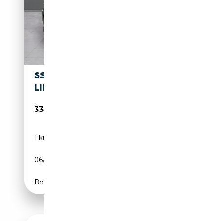
SSANGYONG TORRES G15 HEV
LIFE AUT.
33 400€
1 km
Électrique/Essence
06/2026
204 CH (150 kW)
Boîte automatique