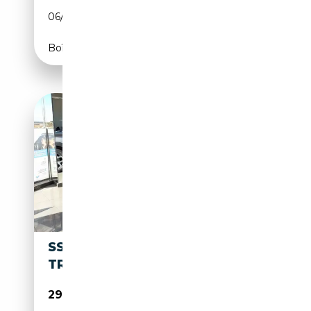
06/2026
204 CH (150 kW)
Boîte automatique
SSANGYONG TORRES G15 HEV
TREND AUT.
29 225€