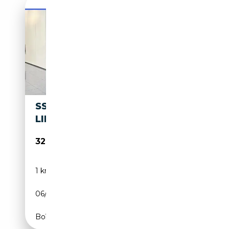
SSANGYONG TORRES G15 HEV
LIFE AUT.
32 500€
1 km
Électrique/Essence
06/2026
204 CH (150 kW)
Boîte automatique