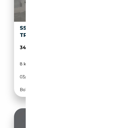
SSANGYONG TORRES G15 HEV
TREND AUT.
34 790€
8 km
Électrique/Essence
03/2026
204 CH (150 kW)
Boîte automatique