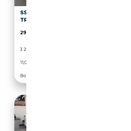
SSANGYONG TORRES G15 HEV
TREND AUT.
29 990€
3 253 km
Électrique/Essence
11/2025
204 CH (150 kW)
Boîte automatique