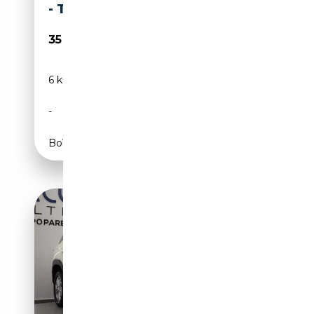
- TOT 10 JAAR GAR
35 990€
6 km
Électrique/Essence
-
150 CH (110 kW)
Boîte automatique