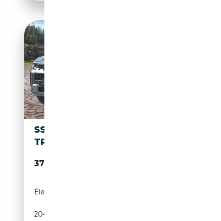
SSANGYONG TORRES G15 HEV
TREND AUT.
37 000€
Électrique/Essence
-
204 CH (150 kW)