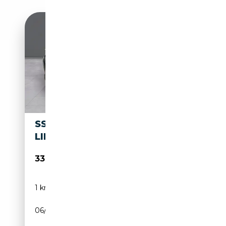
SSANGYONG TORRES G15 HEV
LIFE AUT.
33 400€
1 km
Électrique/Essence
06/2026
204 CH (150 kW)