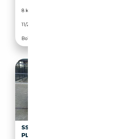
8 km
Électrique/Essence
11/2025
204 CH (150 kW)
Boîte automatique
SSANGYONG TORRES 1.5 HEV
PLATINUM PLUS - AUTOMAAT