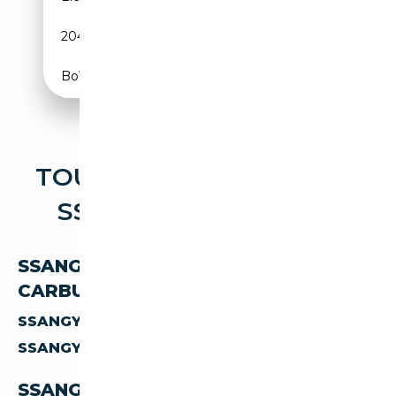
204 CH (150 kW)
Boîte automatique
TOUTES LES OCCASIONS
SSANGYONG TORRES
SSANGYONG TORRES PAR
CARBURANT
SSANGYONG TORRES
ESSENCE
SSANGYONG TORRES
ELECTRIQUE
SSANGYONG TORRES PAR