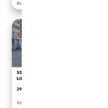
Boîte automatique
SSANGYONG TORRES G15 HEV
LIFE AUT.
29 400€
100 km
Électrique/Essence