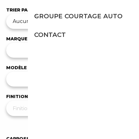
TRIER PAR
GROUPE COURTAGE AUTO
CONTACT
MARQUE
✕
SsangYong
MODÈLE
Tous les modèles
FINITION
Moins de filtres
▲
CARROSSERIE