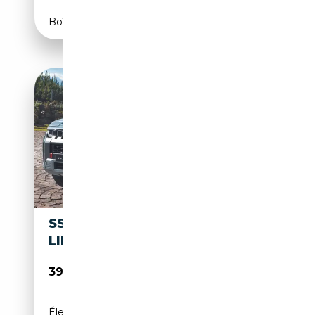
Boîte automatique
SSANGYONG TORRES G15 HEV
LIFE AUT.
39 500€
Électrique/Essence
-