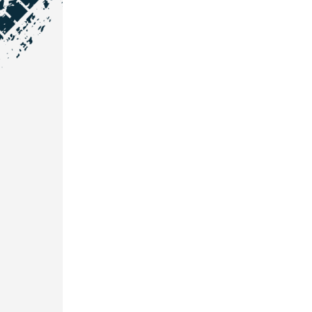
NOS COORDONNÉES
Courtage Auto Grand Est
:
Zone de l'Allan
25600 Vieux-Charmont
03 81 32 32 30
Courtage Auto Bordeaux
:
3 avenue Paul LANGEVIN
33600 PESSAC
05 25 53 07 73
Courtage Auto Paris
:
12 Avenue des Prés
78180 Montigny Le Bretonneux
01 89 71 00 37
Courtage Auto Mulhouse
: