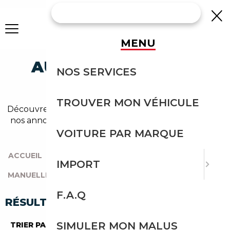
MENU
AUDI 90 MANUELLE
NOS SERVICES
OCCASION
TROUVER MON VÉHICULE
Découvrez un large choix de audi 90 manuelle dans
nos annonces. Un import sans effort avec Courtage
Auto.
VOITURE PAR MARQUE
ACCUEIL
|
TOUTES LES MARQUES
|
AUDI
|
90
|
IMPORT
MANUELLE
F.A.Q
RÉSULTATS DE VOTRE RECHERCHE
SIMULER MON MALUS
TRIER PAR