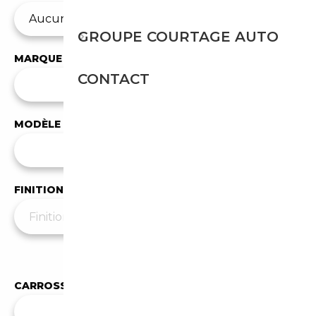
GROUPE COURTAGE AUTO
MARQUE
CONTACT
✕
Audi
MODÈLE
Tous les modèles
FINITION
Moins de filtres
▲
CARROSSERIE
Toutes les carrosseries