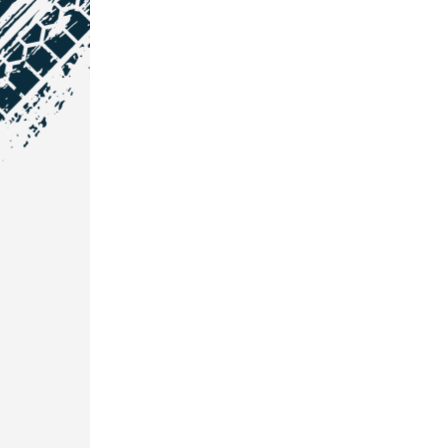
NOS COORDONNÉES
Courtage Auto Grand Est
:
Zone de l'Allan
25600 Vieux-Charmont
03 81 32 32 30
Courtage Auto Bordeaux
:
3 avenue Paul LANGEVIN
33600 PESSAC
05 25 53 07 73
Courtage Auto Paris
:
12 Avenue des Prés
78180 Montigny Le Bretonneux