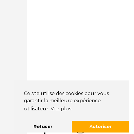
01 89 71 00 37
Courtage Auto Mulhouse
:
62, Rue Jacques Mugnier
Mulhouse 68200
03 81 32 32 30
Mentions légales
CGV
NOS HORAIRES
LUNDI : 9H00 - 18H00
MARDI : 9H00 - 18H00
Ce site utilise des cookies pour vous
MERCREDI : 9H00 - 18H00
garantir la meilleure expérience
JEUDI : 9H00 - 18H00
utilisateur
Voir plus
VENDREDI : 9H00 - 18H00
SAMEDI : 9H00 - 12H00
Refuser
Autoriser
DIMANCHE : FERMÉ