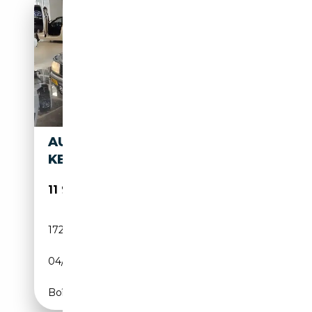
AUDI 90 2.3E 1HD. ZR+WAPU H
KENNZEICHEN NEU
11 995€
172 043 km
Essence
04/1987
136 CH (100 kW)
Boîte manuelle