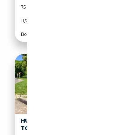
75 000 km
Essence
11/2006
220 CH (162 kW)
Boîte automatique
HUMMER H3 LUXURY.
TOPZUSTAND