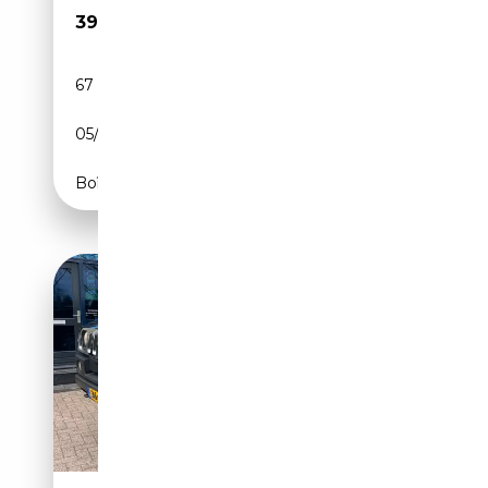
39 950€
67 624 km
Essence
05/2005
324 CH (238 kW)
Boîte automatique