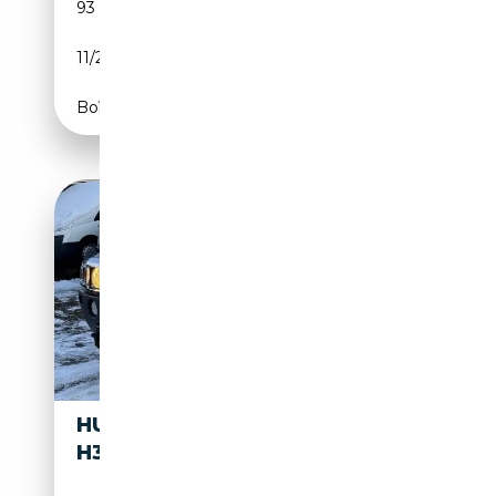
93 778 km
Essence
11/2003
330 CH (243 kW)
Boîte automatique
HUMMER
15 999€
H3