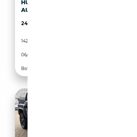
HUMMER H2
AUTOMATIK
24 500€
142 400 km
Essence
06/2008
330 CH (243 kW)
Boîte automatique