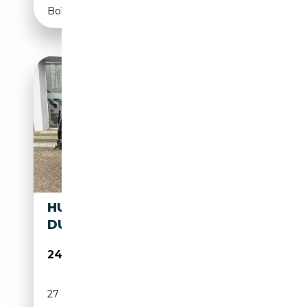
Boîte automatique
HUMMER H1 H1 ALFA
DUROMAX 6.6
240 000€
27 050 km
Diesel