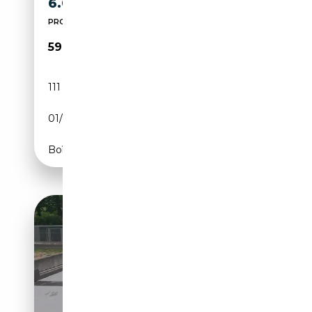
6.0 V8 PLATINUM AUTO
PRONTA CONSEGNA!!!
59 900€
111 239 km
Essence
01/2005
322 CH (237 kW)
Boîte automatique