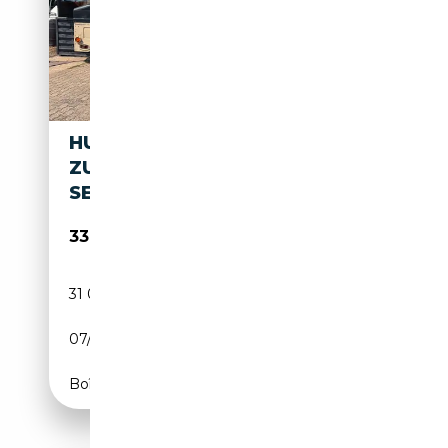
HUMMER H1 OLDTIMER H-
ZULASSUNG TÜV 12-27
SEILWINDE
33 500€
31 000 km
Diesel
07/1987
131 CH (96 kW)
Boîte automatique