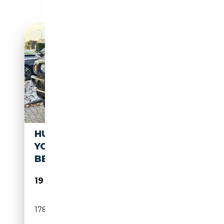
HUMMER H2 6.0 V8 2003
YOUNGTIMER SCHUIFDAK
BENZINE
19 950€
178 578 km
Essence