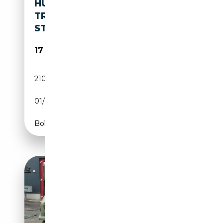
HUMMER H2 6.0 V8-
TREKHAAK- BOSE-
STOELVERWARMING
17 995€
210 090 km
Essence
01/2005
318 CH (234 kW)
Boîte automatique