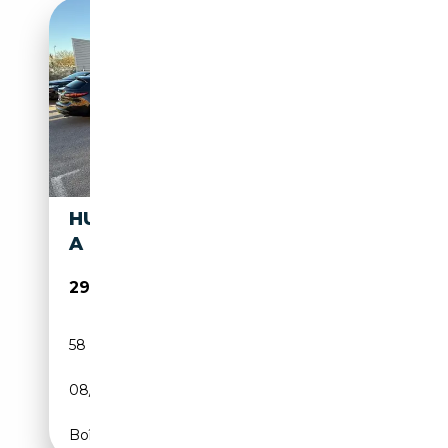
HUMMER H3 H3 3.7 LUXURY
A
29 990€
58 700 km
Essence
08/2008
245 CH (180 kW)
Boîte automatique