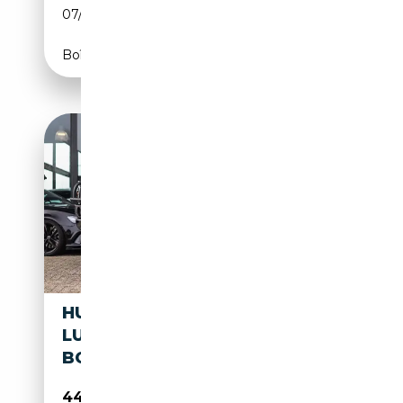
07/2003
330 CH (243 kW)
Boîte automatique
HUMMER H2 6.2 V8 SUT
LUXURY LIMITED | PANO |
BOSE | CAMERA |
44 950€