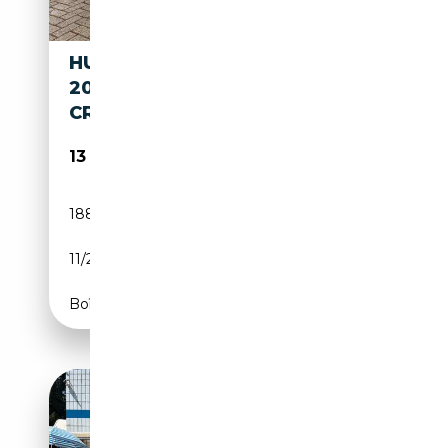
HUMMER H3 3.5 EXECUTIVE
2005 , AUTOMAAT, AIRCO,
CRUISE, ELEC
13 495€
188 928 km
Essence
11/2005
223 CH (164 kW)
Boîte automatique