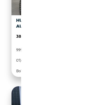
HUMMER H1 M 998 FAST NEU
AUFGEBAUT, VIELE NEUTEILE
38 900€
999 999 km
Diesel
07/1989
135 CH (99 kW)
Boîte automatique