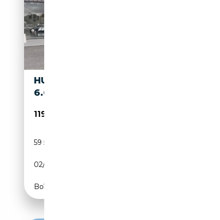
HUMMER H1 ALPHA V8
6.6L
119 900€
59 500 km
Diesel
02/2008
300 CH (221 kW)
Boîte automatique