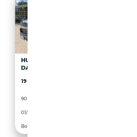
HUMMER H2 S-
DACH/4XSHZ/LEDER/BOSE
19 890€
90 650 km
Essence
01/2005
322 CH (237 kW)
Boîte automatique