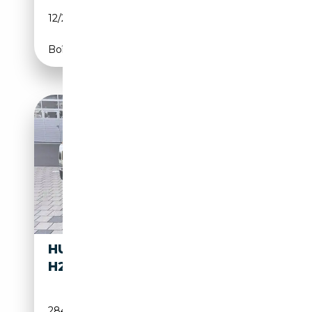
12/2006
300 CH (221 kW)
Boîte automatique
HUMMER
19 900€
H2
284 219 km
Essence