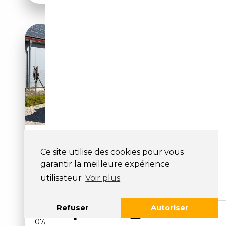
HUMMER H2 HUMMER H2 6.0
V8 329PS AUTOMATIK
Ce site utilise des cookies pour vous
garantir la meilleure expérience
14 900€
utilisateur
Voir plus
290 769 km
Essence
Refuser
Autoriser
07/2009
329 CH (242 kW)