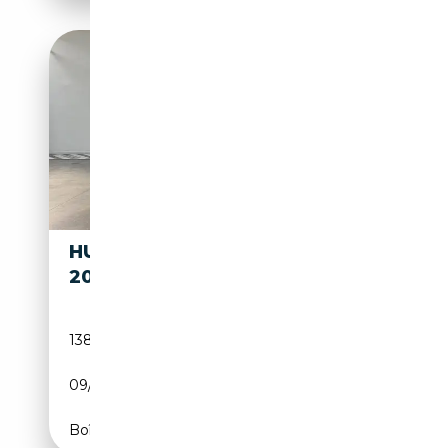
HUMMER H3 H3 3.5I
13 950€
20V
138 615 km
Essence
09/2005
220 CH (162 kW)
Boîte automatique