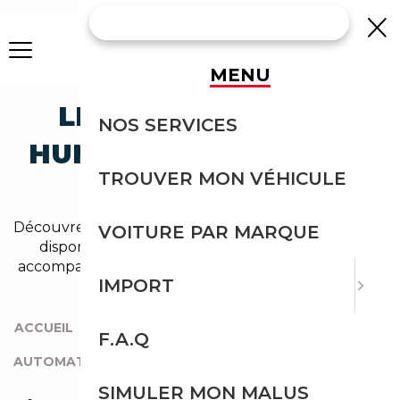
MENU
LES AUTOMATIQUE
NOS SERVICES
HUMMER AU MEILLEUR
TROUVER MON VÉHICULE
PRIX
Découvrez un large choix de hummer automatique
VOITURE PAR MARQUE
disponibles rapidement ! Courtage Auto vous
accompagne dans toutes vos démarches jusqu'à la
IMPORT
livraison du véhicule.
ACCUEIL
|
TOUTES LES MARQUES
|
HUMMER
|
F.A.Q
AUTOMATIQUE
SIMULER MON MALUS