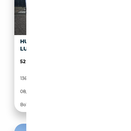
HUMMER H2 H2 6.2
LUXURY
52 030€
136 722 km
GPL
08/2008
400 CH (294 kW)
Boîte automatique