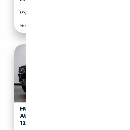
07/2004
321 CH (236 kW)
Boîte automatique
HUMMER H2 6.0 V8 BTW
AUTO, FISCALE WAARDE €
12.000,- (€ 33.0