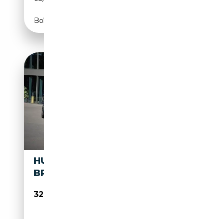
Boîte automatique
HUMMER H2 6.0I V8 - BVA
BREAK LUXURY
32 900€