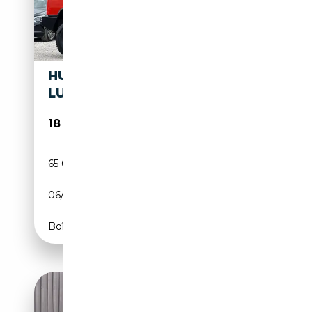
HUMMER H2 6,2 V8
LUXURY
18 990€
65 000 km
Essence
06/2008
398 CH (293 kW)
Boîte automatique