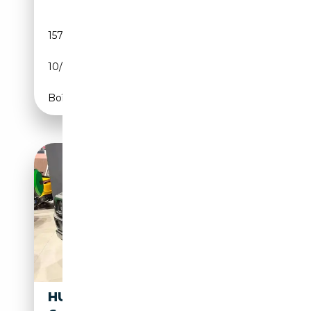
157 706 km
Essence
10/2008
398 CH (293 kW)
Boîte automatique
HUMMER H2 H2 PICK UP SUV