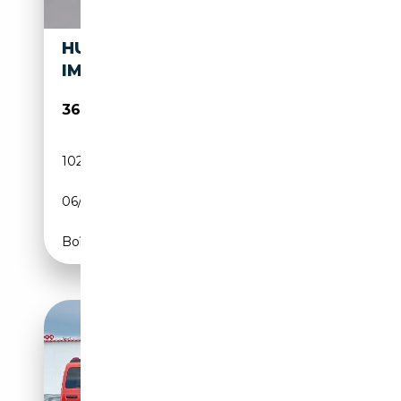
HUMMER H2 ISCRITTA ASI
IMPIANTO GAS NUOVO
36 500€
102 000 km
GPL
06/2003
330 CH (243 kW)
Boîte automatique