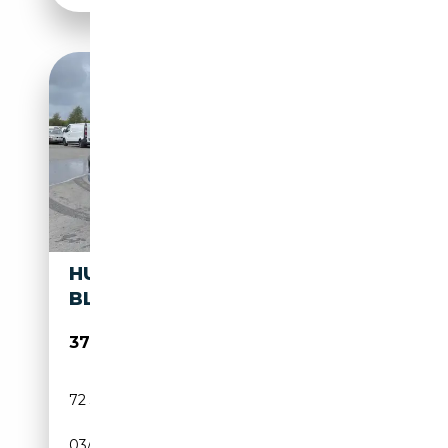
HUMMER H2 SUV 325CH
BLACK DIAMOND
37 990€
72 311 km
Essence
03/2006
330 CH (243 kW)