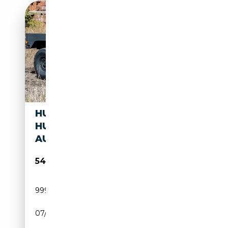
HUMMER H1 HMMWV,
HUMVEE, M 1123, NEU
AUFGEBAUT
54 900€
999 999 km
Diesel
07/1998
150 CH (110 kW)