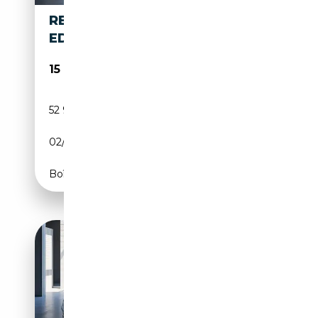
RENAULT KADJAR BUSINESS
EDITION TCE 140 EDC GPF
15 890€
52 997 km
Essence
02/2022
140 CH (103 kW)
Boîte automatique