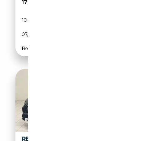
17 490€
10 km
Essence
07/2026
114 CH (84 kW)
Boîte manuelle
RENAULT CLIO 1.6 HYBRID E-