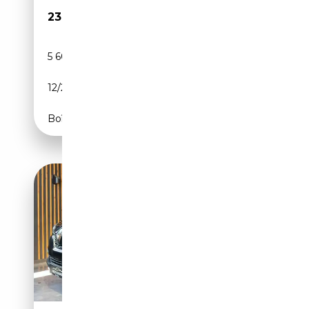
23 900€
5 600 km
Essence
12/2025
140 CH (103 kW)
Boîte automatique