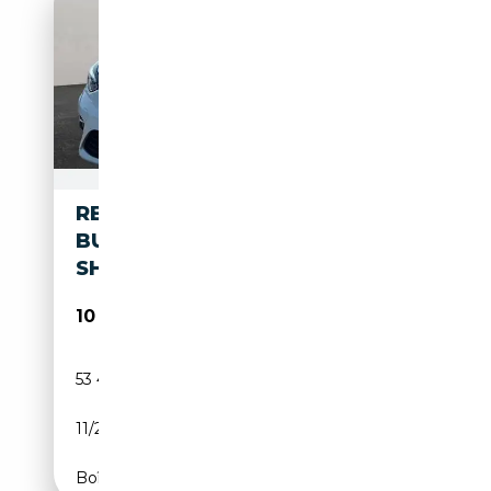
RENAULT CLIO TCE 90
BUSINESS EDITION NAVI LED
SHZ
10 490€
53 468 km
Essence
11/2021
91 CH (67 kW)
Boîte manuelle