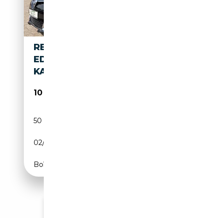
RENAULT SCENIC III BOSE
EDITION 1.5
KAMERA/NAVI/TEMP/SHZ
10 490€
50 938 km
Diesel
02/2015
110 CH (81 kW)
Boîte automatique
Voir plus d'annonces