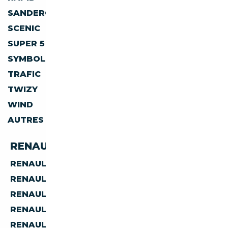
SANDERO
SANDERO STEPWAY
SCENIC
SPIDER
SUPER 5
SYMBIOZ
SYMBOL
TALISMAN
TRAFIC
TWINGO
TWIZY
VEL SATIS
WIND
ZOE
AUTRES
RENAULT PAR CARBURANT
RENAULT
ESSENCE
RENAULT
DIESEL
RENAULT
ELECTRIQUE
RENAULT
HYBRIDE ESSENCE
RENAULT
HYBRIDE DIESEL