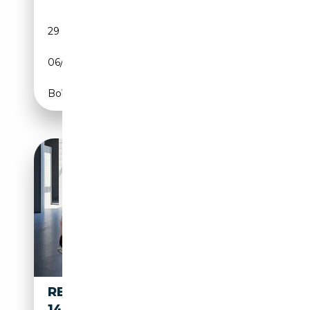
29 215 km
Electrique
06/2023
218 CH (160 kW)
Boîte automatique
RENAULT CAPTUR II 1.3 TCE
140 MILD-HYBRID EVOLUTION