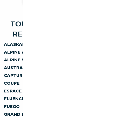
TOUTES LES OCCASIONS
RENAULT DISPONIBLES
ALASKAN
ALPINE A110
ALPINE A310
ALPINE A610
ALPINE V6
ARKANA
AUSTRAL
AVANTIME
CAPTUR
CLIO
COUPE
DUSTER
ESPACE
EXPRESS
FLUENCE
FLUENCE Z.E.
FUEGO
GRAND ESPACE
GRAND MODUS
GRAND SCENIC