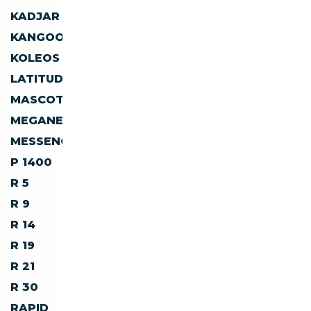
KADJAR
KANGOO
KANGOO E-TECH
KANGOO Z.E.
KOLEOS
LAGUNA
LATITUDE
LOGAN
MASCOTT
MASTER
MEGANE
MEGANE E-TECH
MESSENGER
MODUS
P 1400
R 4
R 5
R 6
R 9
R 11
R 14
R 18
R 19
R 20
R 21
R 25
R 30
RAFALE
RAPID
SAFRANE