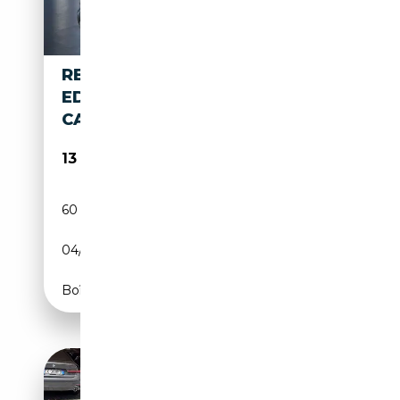
RENAULT KADJAR BOSE
EDITION TCE 140 GPF APPLE
CARPLAY SHZ
13 990€
60 220 km
Essence
04/2020
140 CH (103 kW)
Boîte manuelle