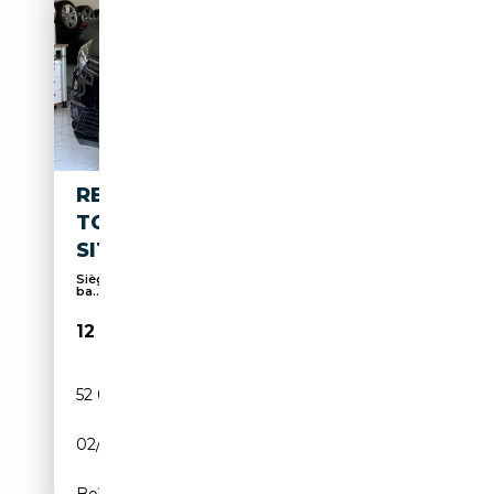
RENAULT GRAND SCENIC 1.2
TCE BOSE EDITION 7-
SITZ/AHK/LED
Sièges électriques, Détecteur de lumière, Porte-
ba...
12 980€
52 000 km
Essence
02/2018
132 CH (97 kW)