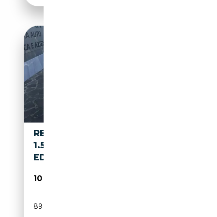
RENAULT MEGANE SPORTER
1.5 BLUE DCI BUSINESS 115CV
EDC MY19
10 600€
89 000 km
Diesel