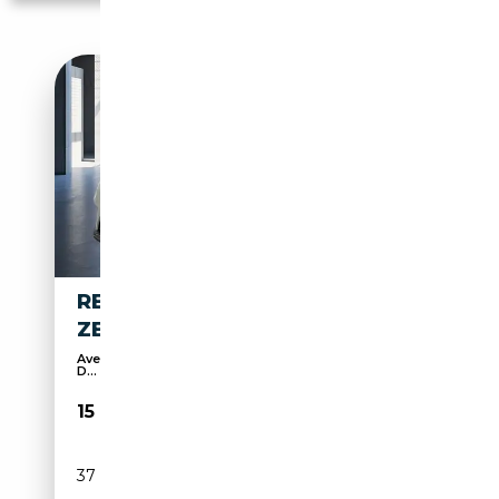
RENAULT ARKANA 1.3 TCE 140
ZEN EDC
Avertisseur d'angle mort, Système de navigation,
D...
15 490€
37 955 km
Essence