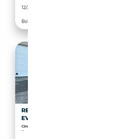
12/2022
140 CH (103 kW)
Boîte automatique
RENAULT CLIO NUOVA CLIO 6
EVOLUTION 1.2 TCE 115CV
Climatisation automatique, Régulateur de vitesse,
...