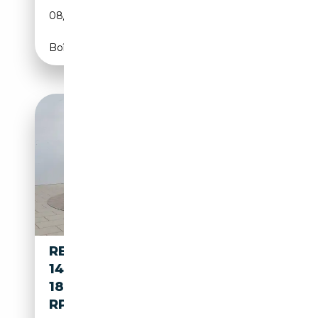
08/2018
150 CH (110 kW)
Boîte automatique
RENAULT SYMBIOZ TECHNO
140TCE
18*ALU/NAVI/ACC/LED/WINTE
RP.