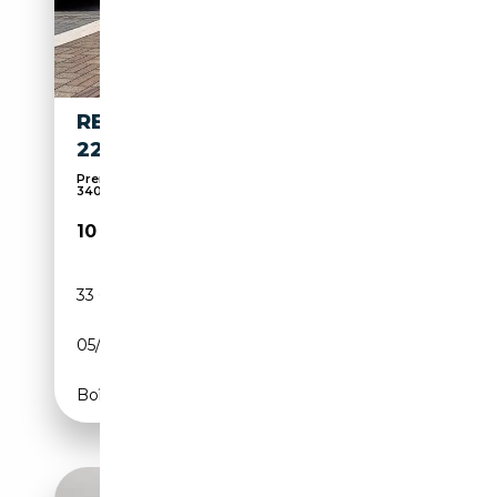
RENAULT TWINGO TWINGO
22KWH INTENS
Prenota con soli 250€ - Chiama Subito al
340316605...
10 300€
33 047 km
Electrique
05/2022
82 CH (60 kW)
Boîte automatique