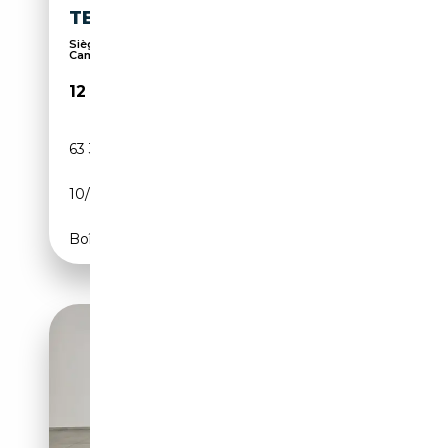
TECH 103KW N1 BUSINESS
Sièges électriques, Système de navigation,
Caméra ...
12 950€
63 391 km
Électrique/Essence
10/2021
140 CH (103 kW)
Boîte automatique