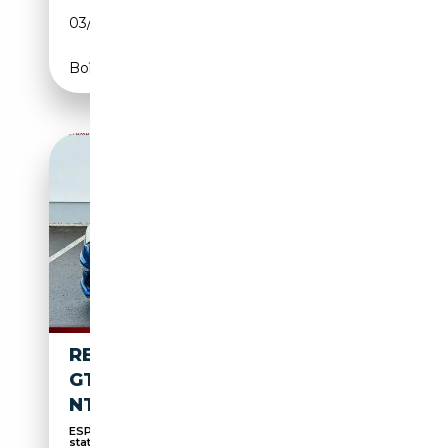
03/2021
116 CH (85 kW)
Boîte automatique
RENAULT MEGANE MEGANE
GT/NAVI/LED/KAMERA/AMBIE
NTE/BOSE
ESP, ABS, LED phare de jour, Caméra d'aide au
stat...