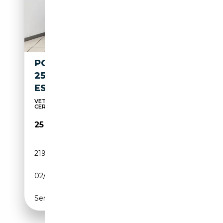
PORSCHE MACAN 3.0 DIESEL
250 CV FULL OPTIONALS IVA
ESPOSTA
VETTURA UFFICIALE PORSCHE ITALIA, TAGLIANDI
CERTIF...
25 000€
219 900 km
Diesel
02/2015
250 CH (184 kW)
Semi-automatique