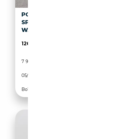
PORSCHE 992 S CABRIO,
SPORTDESIGNPAKET,
WARTUNG NEU
126 900€
7 900 km
Essence
05/2021
450 CH (331 kW)
Boîte automatique