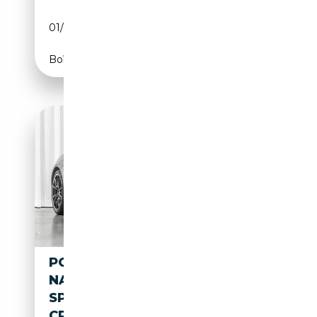
01/2012
245 CH (180 kW)
Boîte automatique
PORSCHE 718 BOXSTER
NACHTBLAUW
SPORTUITLAAT PDK CAMERA
CRUISE CONTROL CARPLAY