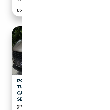
Boîte automatique
PORSCHE MACAN MACAN 2.0
TURBO PDK * APPLE *
CAMERA * FULL PORSCHE
SERVICE BOOK
Airbag passager, Caméra d'aide au stationnement,
V...