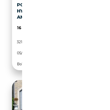
PORSCHE CAYENNE S E-
HYBRID/2017/EURO6/PANO/C
AMERA/EXPORT-HANDELAAR
16 990€
321 000 km
Électrique/Essence
05/2017
333 CH (245 kW)
Boîte automatique