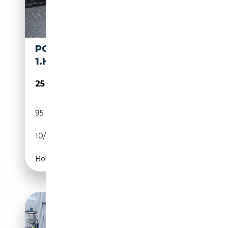
PORSCHE CAYENNE DIESEL
1.HAND 18WEGE
25 990€
95 981 km
Diesel
10/2011
245 CH (180 kW)
Boîte automatique