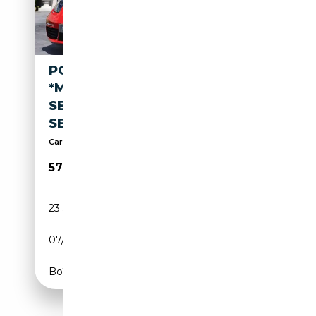
PORSCHE 718 718 BOXSTER
*MANUAL *BOSE *14 WAY
SEATS *CAMERA *COOLING
SEATS *DRIVE ASSIST
Carnet d'entretien complet Porsche
57 890€
23 580 km
Essence
07/2017
300 CH (221 kW)
Boîte manuelle