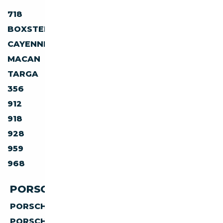
718
911
BOXSTER
CARRERA GT
CAYENNE
CAYMAN
MACAN
PANAMERA
TARGA
TAYCAN
356
550
912
914
918
924
928
944
959
962
968
AUTRES
PORSCHE PAR CARBURANT
PORSCHE
ESSENCE
PORSCHE
HYBRIDE ESSENCE