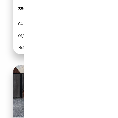
39 990€
64 000 km
Essence
01/2015
265 CH (195 kW)
Boîte automatique