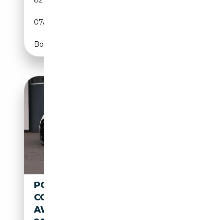
07/2015
265 CH (195 kW)
Boîte automatique
PORSCHE 991 TURBO S 911
COUPÉ
AWD/BOSE/PANO/SHZ/SBL/R