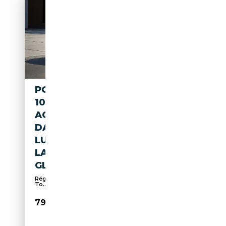
PORSCHE MACAN 4 EV
100KWH/PANO/BOSE/LEDERP
ACK/21"/ACC/SPORTSOUND/A
DAPTIEVE
LUCHTVERING/ELEK.
LAADKLEP/BTW/PRIVACY
GLASS/STUURVERWARMING
Régulateur de distance, Suspension pneumatique,
To...
79 900€