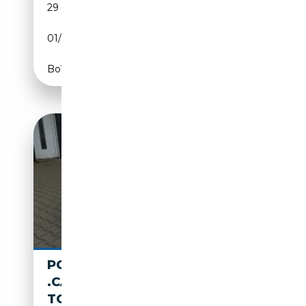
29 554 km
Electrique
01/2025
408 CH (300 kW)
Boîte automatique
PORSCHE BOXSTER
.CABRIO.NAVI.TEMPOMAT.AU
TOMATIK.KLIMA KLIMA NAVI