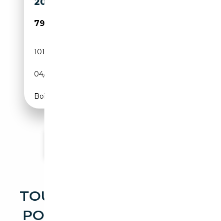
20
79 900€
101 067 km
Essence
04/2014
560 CH (412 kW)
Boîte automatique
Voir plus d'annonces
TOUTES LES OCCASIONS
PORSCHE DISPONIBLES