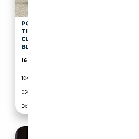
PORSCHE BOXSTER 2.7
TIPTRONIC AUTOMAAT I
CLIMATE CONTROL I
BLUETOO
16 295€
104 030 km
Essence
05/2002
220 CH (162 kW)
Boîte automatique