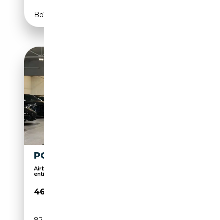
Boîte automatique
PORSCHE BOXSTER 2.7I PDK
Airbag conducteur, Écran multifonction
entièrement...
46 995€
82 000 km
Essence