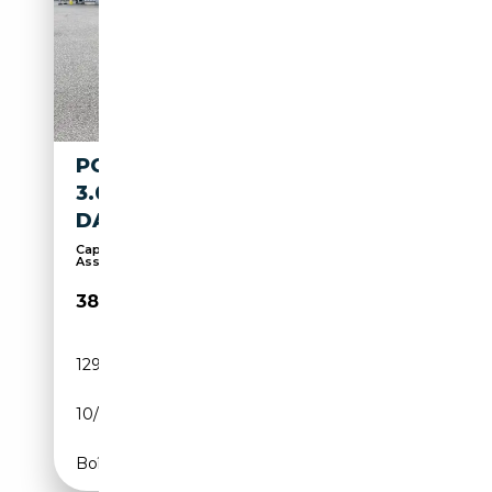
PORSCHE CAYENNE CAYENNE
3.0 TURBO V6*PANO
DAK*LED*FULL*
Capteurs d'aide au stationnement arrière,
Assistan...
38 999€
129 000 km
Essence
10/2019
340 CH (250 kW)
Boîte automatique