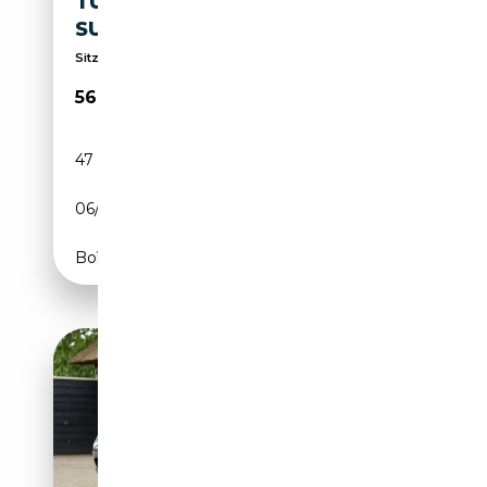
TURISMO PANO ACTIVE
SUSPENSION ACC
Sitz- & Lenkradheizung + Rückfahrkamera + Navi
56 990€
47 571 km
Electrique
06/2023
408 CH (300 kW)
Boîte automatique