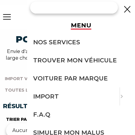
MENU
PORSCHE OCCASION
NOS SERVICES
Envie d'acheter une porsche au meilleur prix ? Un
large choix de véhicules d'occasion vous attend sur
TROUVER MON VÉHICULE
notre comparateur auto.
VOITURE PAR MARQUE
IMPORT VOITURE
|
TOUTES LES MARQUES
|
TOUTES LES OCCASIONS
|
PORSCHE
IMPORT
RÉSULTATS DE VOTRE RECHERCHE
F.A.Q
TRIER PAR
SIMULER MON MALUS