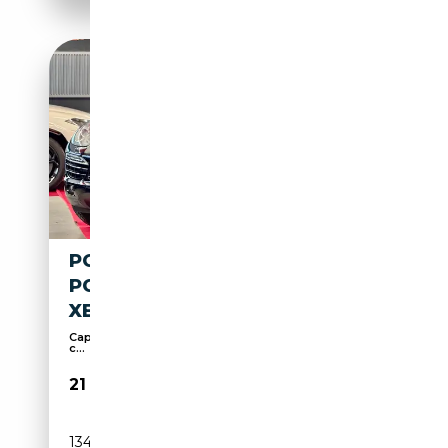
PORSCHE CAYENNE DIESEL
PCM NAVIGATION PDLS BI
XENON
Capteurs d'aide au stationnement arrière, Airbag
c...
21 999€
134 408 km
Diesel