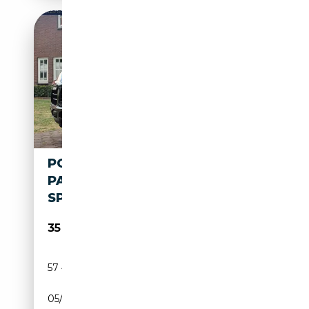
PORSCHE MACAN 2.0 AUT. |
PANORAMA | LUCHTVERING |
SPORTCHRONO |
35 945€
57 482 km
Essence
05/2017
252 CH (185 kW)