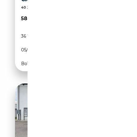
40 Jaar Ervaring | Eigen Werkplaats & Onderhoud
58 990€
36 154 km
Essence
05/2019
299 CH (220 kW)
Boîte automatique