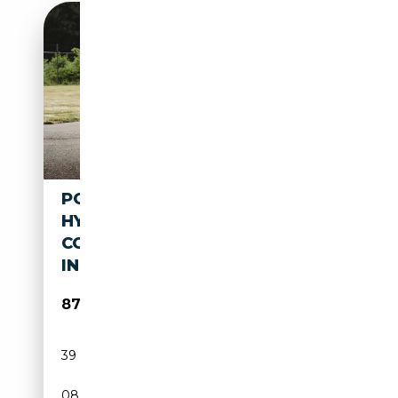
PORSCHE CAYENNE COUPE E-
HYBRID PHEV/PANO/BI-
COLOR/VOLLEDER/LUCHTVER
ING/CHRONO/SPORTUITLAAT
87 900€
39 775 km
Électrique/Essence
08/2024
470 CH (346 kW)