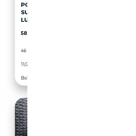
PORSCHE TAYCAN
SURROUND-VIEW BOSE
LUFTFEDERUNG PASM
58 950€
46 200 km
Electrique
11/2022
408 CH (300 kW)
Boîte automatique