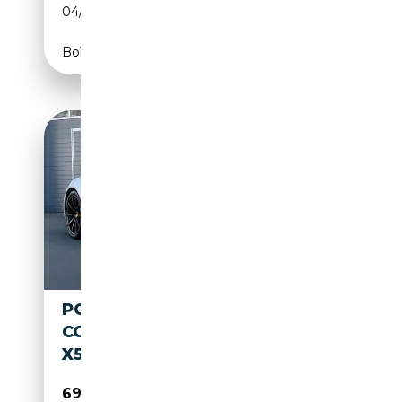
04/2013
245 CH (180 kW)
Boîte automatique
PORSCHE 991 911 CARRERA 4S
COUPÉ POWERKIT
X51/BOSE/SHZ/PANO
69 950€