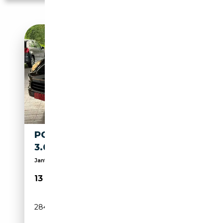
PORSCHE CAYENNE CAYENNE
3.0 D V6 TIPTRONIC S
Jantes alliage, USB, Sièges ventilés, Hayon arrièr...
13 950€
284 338 km
Diesel