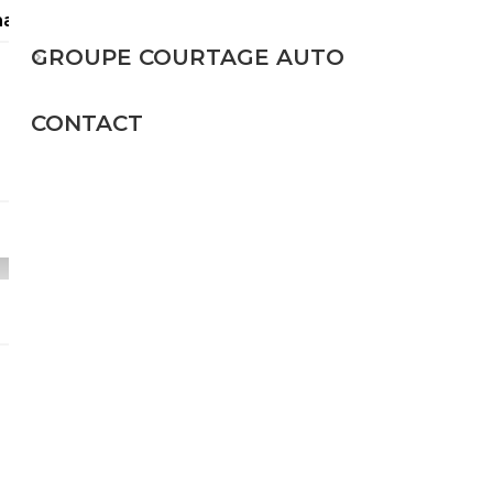
tsApp: +49 1520-711...
GROUPE COURTAGE AUTO
Essence
CONTACT
551 CH (405 kW)
58 499€
Essence
612 CH (450 kW)