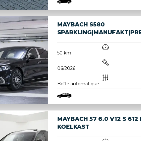
MAYBACH S580
SPARKLING|MANUFAKT|PR
50 km
06/2026
Boîte automatique
MAYBACH 57 6.0 V12 S 612 
KOELKAST