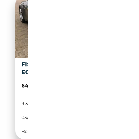
FISKER KARMA FISKER KARMA
ECOSPORT EVER !!!9TKM!!!
64 500€
9 300 km
Électrique/Essence
03/2014
408 CH (300 kW)
Boîte automatique