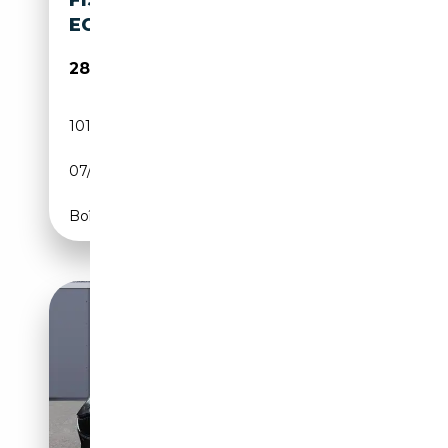
FISKER KARMA 2.0
ECOCHIC
28 999€
101 512 km
Électrique/Essence
07/2012
CH
Boîte automatique