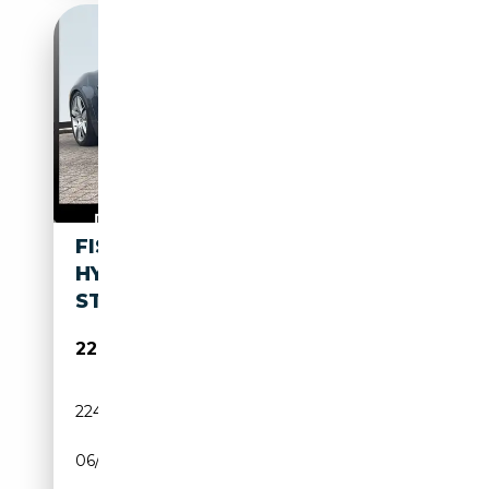
FISKER KARMA 2.0 213PK ECO
HYBRID VOLL.ONDERHOUD
STOELVERW NAV/
22 900€
224 655 km
Électrique/Essence
06/2012
CH