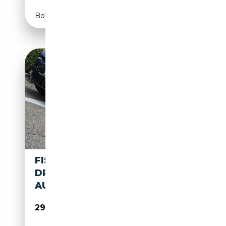
Boîte automatique
FISKER OCEAN *** ELECTRIC
DRIVE - 410 KW - EXTREME -
AUTONOMIE 650 KM ***
29 990€