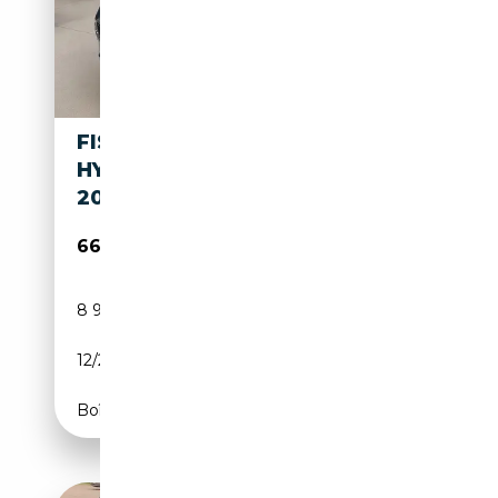
FISKER KARMA ECOPSORT
HYBRID SOLAR 22ZOLL 408PS
20.1KWH
66 650€
8 900 km
Électrique/Essence
12/2014
408 CH (300 kW)
Boîte automatique