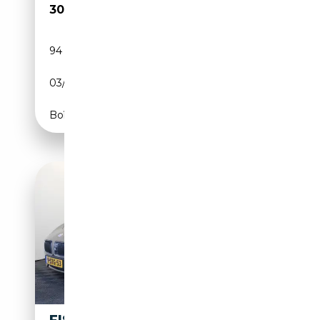
30 999€
94 146 km
Électrique/Essence
03/2013
408 CH (300 kW)
Boîte automatique