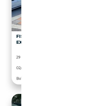
FISKER OCEAN
34 950€
EXTREME
29 100 km
Electrique
02/2024
242 CH (178 kW)
Boîte automatique