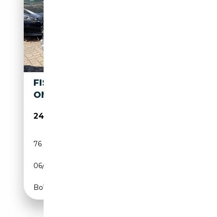
FISKER OCEAN 415 KW AWD
ONE -MWST. AUSWEISBAR
24 950€
76 350 km
Electrique
06/2023
551 CH (405 kW)
Boîte automatique