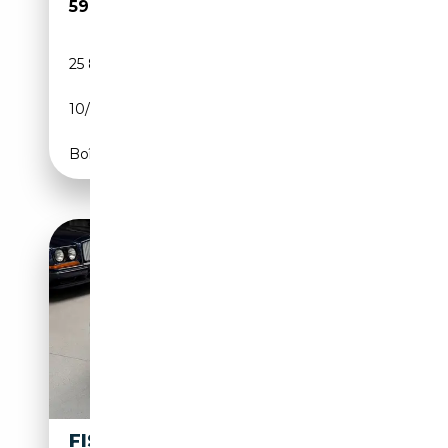
59 990€
25 850 km
Electrique
10/2023
557 CH (410 kW)
Boîte automatique
FISKER KARMA ECOSPORT,