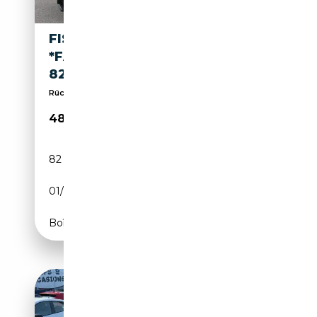
FISKER KARMA ECOSPORT
*FAHRZEUG AUS SAMMLUNG*
82KM!
Rückfahrkamera + Navigation + Sitzheizung
48 990€
82 km
Électrique/Essence
01/2013
408 CH (300 kW)
Boîte automatique