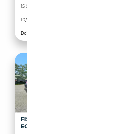
15 000 km
Electrique
10/2023
572 CH (421 kW)
Boîte automatique
FISKER KARMA KARMA
ECOSPORT