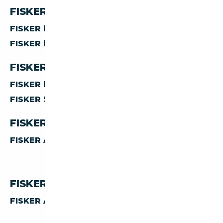
FISKER PAR CARBURANT
FISKER
HYBRIDE ESSENCE
FISKER
ELECTRIQUE
FISKER PAR CARROSSERIE
FISKER
BERLINE
FISKER
SUV
FISKER PAR TRANSMISSION
FISKER
AUTOMATIQUE
FISKER PAR PRIX
FISKER À MOINS DE 30 000 €