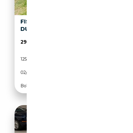
FISKER KARMA 2.0 ECOSPORT
DUTCH EDITION 408PK
29 750€
125 143 km
Électrique/Essence
02/2012
408 CH (300 kW)
Boîte automatique