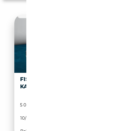
FISKER
39 945€
KARMA
5 000 km
Essence
10/2014
204 CH (150 kW)