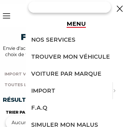
MENU
FISKER OCCASION
NOS SERVICES
Envie d'acheter une fisker au meilleur prix ? Un large
choix de véhicules d'occasion vous attend sur notre
TROUVER MON VÉHICULE
comparateur auto.
VOITURE PAR MARQUE
IMPORT VOITURE
|
TOUTES LES MARQUES
|
TOUTES LES OCCASIONS
|
FISKER
IMPORT
RÉSULTATS DE VOTRE RECHERCHE
F.A.Q
TRIER PAR
SIMULER MON MALUS