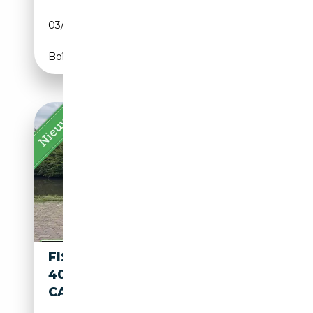
03/2024
243 CH (179 kW)
Boîte automatique
FISKER KARMA 2.0 ECOCHIC
408PK | ORGINEEL NL |
CAMERA