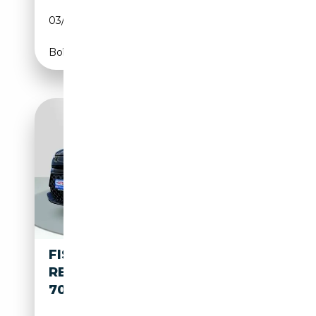
03/2012
408 CH (300 kW)
Boîte automatique
FISKER OCEAN ONE 113KWH
REICHWEITE NACH WLTP
707KM