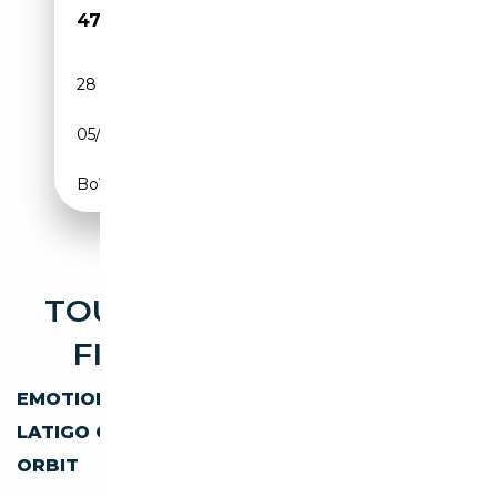
47 950€
28 500 km
Électrique/Essence
05/2012
408 CH (300 kW)
Boîte automatique
TOUTES LES OCCASIONS
FISKER DISPONIBLES
EMOTION
KARMA
LATIGO CS
OCEAN
ORBIT
AUTRES