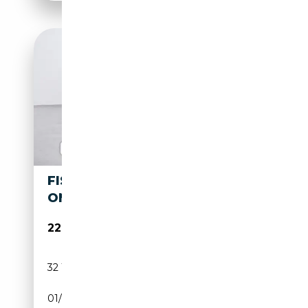
FISKER OCEAN 415 KW AWD
ONE ACC 360° PANO LED
22 900€
32 143 km
Electrique
01/2024
551 CH (405 kW)