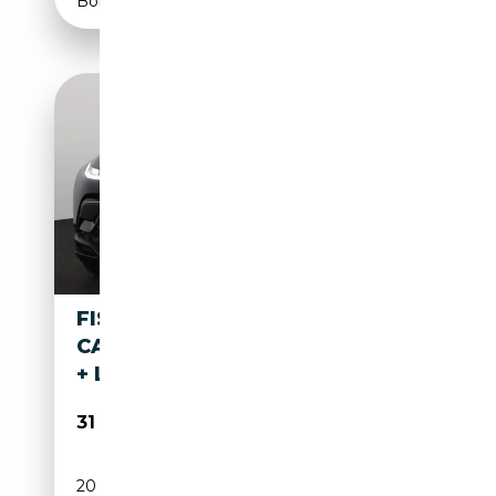
Boîte automatique
FISKER OCEAN 73KWH + GPS +
CAMERA + PDC + CRUISE (ACC)
+ LEDER
31 995€
20 826 km
Electrique