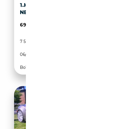
1.HD, LIMIT.SERIE 47/100 WIE
NEU
69 900€
7 500 km
Électrique/Essence
06/2012
408 CH (300 kW)
Boîte automatique