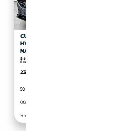
CUPRA FORMENTOR 1.4 E-
HYBRID VZ
NAV+LED+ACC+KAMERA+SHZ
Sièges électriques, Attache remorque,
Soundsystem,...
23 749€
58 750 km
Électrique/Essence
08/2021
245 CH (180 kW)
Boîte automatique