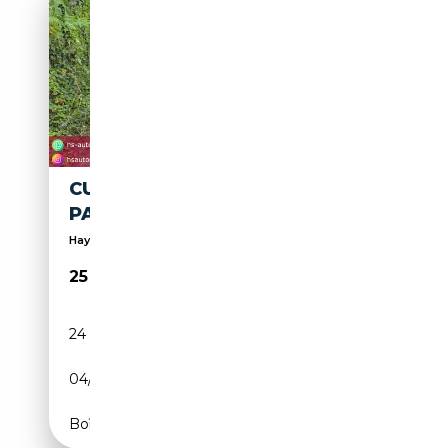
CUPRA FORMENTOR 4DRIVE
PANORAMA
Hayon arrière électrique, Toit ouvrant, Sièges cha...
25 500€
24 000 km
Essence
04/2024
190 CH (140 kW)
Boîte automatique