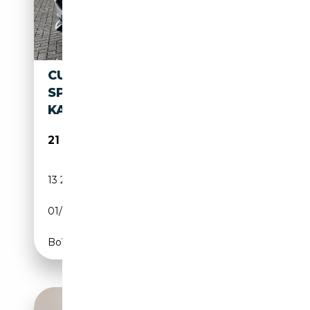
CUPRA LEON 1,5 TSI
SPORTSTOURER + NAVI +
KAMERA + VOLL LED +
21 990€
13 200 km
Essence
01/2024
150 CH (110 kW)
Boîte manuelle