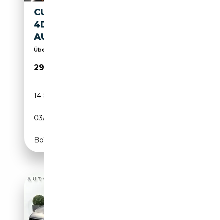
CUPRA FORMENTOR VZ
4DRIVE 228 KW (310 PS)
AUTOMATIK NAVI DIGITALES
Über 500 Neu-Jung-und Gebrauchtwagen vorrätig!
29 950€
14 877 km
Essence
03/2024
310 CH (228 kW)
Boîte automatique