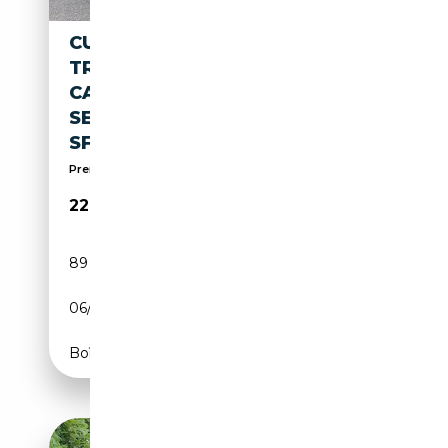
CUPRA LEON WEGDRAAIBARE
TREKHAAK / KEYLESS ENTRY /
CARPLAY / CAMERA /
SENSOREN /
SFEERVERLICHTING
Premium Quality Cars Poperinge
22 950€
89 986 km
Essence
06/2023
150 CH (110 kW)
Boîte automatique