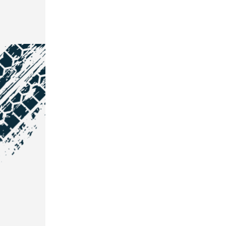
NOS COORDONNÉES
Courtage Auto Grand Est
:
Zone de l'Allan
25600 Vieux-Charmont
03 81 32 32 30
Courtage Auto Bordeaux
: