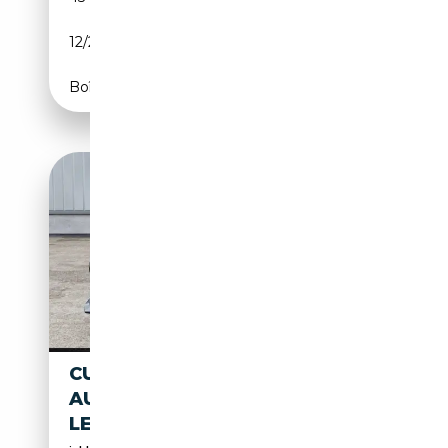
12/2022
150 CH (110 kW)
Boîte automatique
CUPRA FORMENTOR 1.5 TSI
AUT.+KAMERA+KESSY+VOLL-
LED+ACC KLIMA NAVI