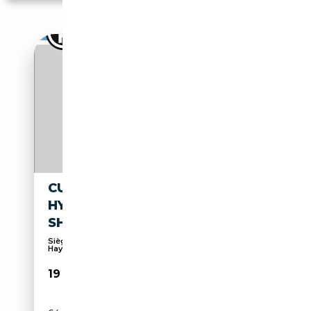
CUPRA FORMENTOR 1.4 E-
HYBRID DSG KAMERA NAVI
SHZ LED
Sièges chauffants, Avertisseur d'angle mort,
Hayon...
19 908€