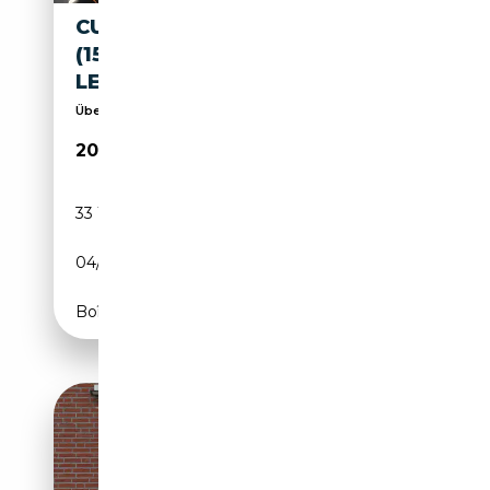
CUPRA FORMENTOR 110 KW
(150 PS) DIGITALES COCKPIT
LED SPERRDIFF. A
Über 500 Neu-Jung-und Gebrauchtwagen vorrätig!
20 950€
33 185 km
Essence
04/2024
150 CH (110 kW)
Boîte manuelle