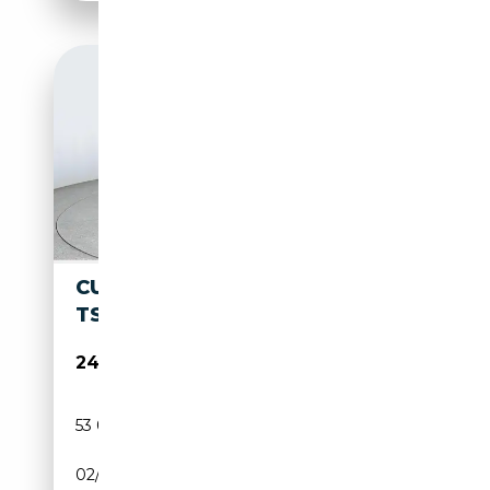
CUPRA LEON VZ E-HYBRID 1.4
TSI*NAVI*SHZ*RFK*UVM
24 570€
53 006 km
Électrique/Essence
02/2024
245 CH (180 kW)