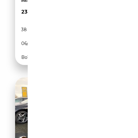
inkl. CarGarantie
23 250€
38 610 km
Essence
06/2023
150 CH (110 kW)
Boîte automatique