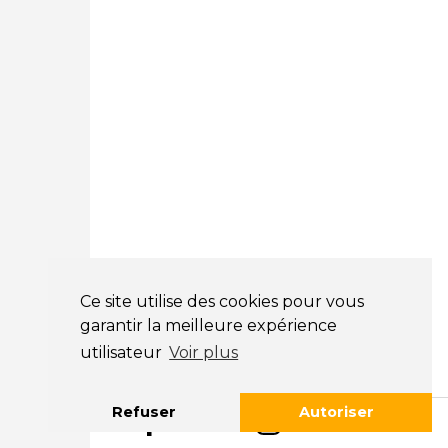
3 avenue Paul LANGEVIN
33600 PESSAC
05 25 53 07 73
Courtage Auto Paris
:
12 Avenue des Prés
78180 Montigny Le Bretonneux
01 89 71 00 37
Courtage Auto Mulhouse
:
62, Rue Jacques Mugnier
Mulhouse 68200
03 81 32 32 30
Ce site utilise des cookies pour vous
Mentions légales
garantir la meilleure expérience
CGV
utilisateur
Voir plus
NOS HORAIRES
Refuser
Autoriser
LUNDI : 9H00 - 18H00