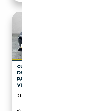
CUPRA LEON 1.4 E-HYBRID
DSG
PANO+SHZ+LED+KEYLESS+NA
VI
21 990€
45 901 km
Électrique/Essence