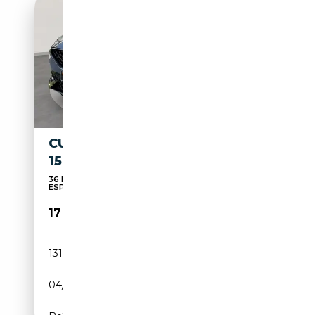
CUPRA FORMENTOR 2.0 TDI
150 CV DIESEL
36 MESI GARANZIA UNICO PROPRIETARIO IVA
ESPOSTA A
17 500€
131 576 km
Diesel
04/2022
150 CH (110 kW)