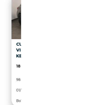
CUPRA LEON VZ E-HYBRID-
VIRTUAL-NAVI-SHZ-PDC-
KESSY-DAB-
18 800€
98 100 km
Électrique/Essence
01/2023
245 CH (180 kW)
Boîte automatique