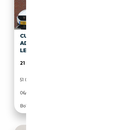
CUPRA LEON 1.4 E-HYBRID VZ
ADRENALINE
LED/CAMERA/ADAPTIVE CRU
21 950€
51 002 km
Électrique/Essence
06/2021
CH
Boîte automatique