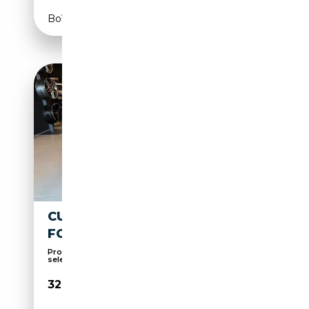
Boîte automatique
CUPRA FORMENTOR
FORMENTOR 1.5 HYBRID DSG
Promo Estate Panoramauto Torino: auto
selezionate
32 500€