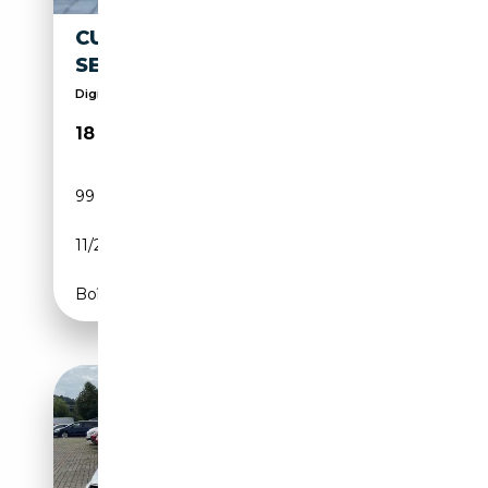
CUPRA FORMENTOR 2.0 TDI
SEDILI SPORTIVI
Digital Cockpit, Lane&Front Assist, Adaptive Cruis
18 890€
99 000 km
Diesel
11/2022
150 CH (110 kW)
Boîte manuelle