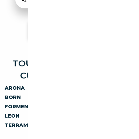
Boîte manuelle
Voir plus d'annonces
TOUTES LES OCCASIONS
CUPRA DISPONIBLES
ARONA
ATECA
BORN
FORMENTOR
FORMENTOR VZ5
IBIZA
LEON
TAVASCAN
TERRAMAR
AUTRES