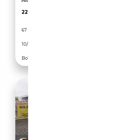
PRONTA CONSEGNA! PREZZO PROMO
22 900€
67 000 km
Diesel
10/2022
150 CH (110 kW)
Boîte manuelle