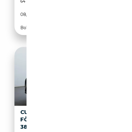
64 500 km
Électrique/Essence
08/2021
204 CH (150 kW)
Boîte automatique
CUPRA RAVAL + SK |
FÖRDERFÄHIG! 99KW
38,5KWH