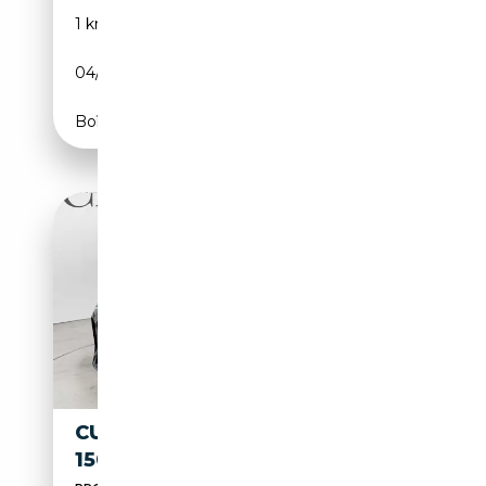
1 km
Électrique/Essence
04/2026
150 CH (110 kW)
Boîte automatique
CUPRA FORMENTOR 2.0 TDI
150CV