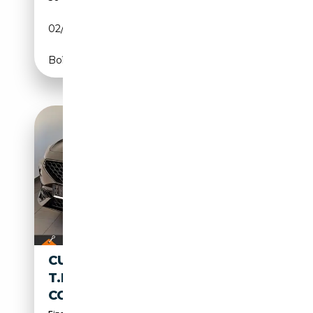
02/2024
150 CH (110 kW)
Boîte manuelle
CUPRA FORMENTOR
T.LEDER,NAVI,LED,KAMERA,A
CC,SH,PDC,+WR