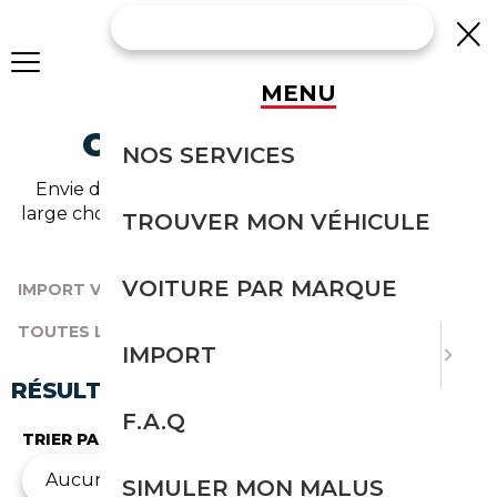
MENU
CUPRA OCCASION
NOS SERVICES
Envie d'acheter une cupra au meilleur prix ? Un
large choix de véhicules d'occasion vous attend sur
TROUVER MON VÉHICULE
notre comparateur auto.
VOITURE PAR MARQUE
IMPORT VOITURE
|
TOUTES LES MARQUES
|
TOUTES LES OCCASIONS
|
CUPRA
IMPORT
RÉSULTATS DE VOTRE RECHERCHE
F.A.Q
TRIER PAR
SIMULER MON MALUS