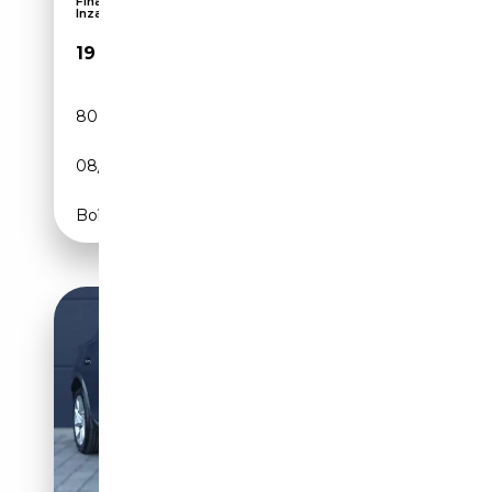
Finanzierung ab 6,29% / Sofortankauf &
Inzahlungna...
19 800€
80 732 km
Essence
08/2022
150 CH (110 kW)
Boîte automatique