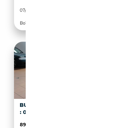
07/1976
48 CH (35 kW)
Boîte manuelle
BUGATTI BUGATTI BABY II NO
: 026/500
89 990€