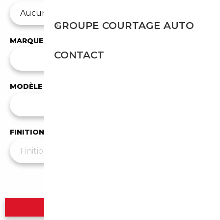
GROUPE COURTAGE AUTO
MARQUE
CONTACT
✕
Bugatti
MODÈLE
Tous les modèles
FINITION
Plus de filtres
▼
Rechercher