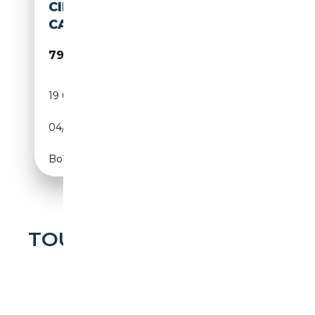
CILINDRI TORPEDO
CARROZZATA GHIA
790 000€
19 086 km
Essence
04/1929
79 CH (58 kW)
Boîte manuelle
TOUTES LES OCCASIONS
BUGATTI AUTRES