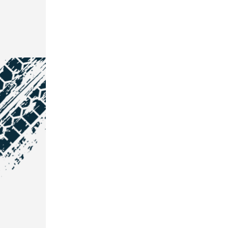
NOS COORDONNÉES
Courtage Auto Grand Est
:
Zone de l'Allan
25600 Vieux-Charmont
03 81 32 32 30