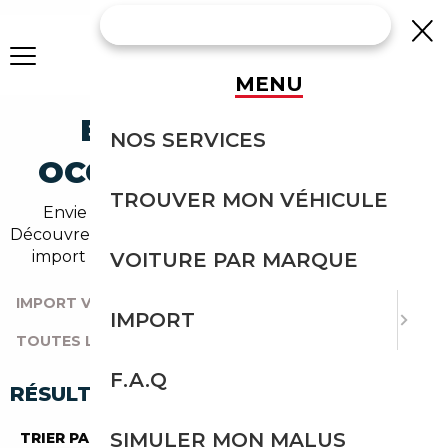
MENU
BUGATTI AUTRES
NOS SERVICES
OCCASION EN IMPORT
TROUVER MON VÉHICULE
Envie d'acheter une autres au meilleur prix ?
Découvrez un grand choix d'annonces disponibles en
import avec l'accompagnement Courtage Auto.
VOITURE PAR MARQUE
IMPORT VOITURE
|
TOUTES LES MARQUES
|
IMPORT
TOUTES LES OCCASIONS
|
BUGATTI
|
AUTRES
F.A.Q
RÉSULTATS DE VOTRE RECHERCHE
SIMULER MON MALUS
TRIER PAR