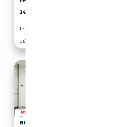
FRIDERICH"
349 000€
1 km
Essence
01/1927
1 CH (1 kW)
BUGATTI TYPE 44 3000CC 8