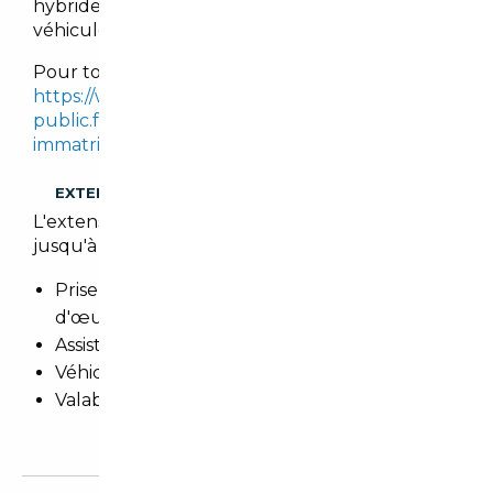
hybrides, tout en imposant des malus sur les
véhicules les plus polluants.
Pour tout calcul, se référer sur le site :
https://www.service-
public.fr/simulateur/calcul/cout-certificat-
immatriculation
.
EXTENSION DE GARANTIE
L'extension de garantie prolonge cette garantie
jusqu'à 3 ans.
Prise en charge totale des pièces et main
d'œuvre
Assistance 24h/24h et remorquage
Véhicule de prêt
Valable dans le réseau constructeur (Europe)