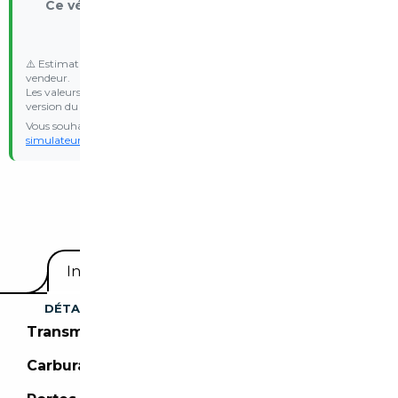
Ce véhicule est exonéré du malus écologique
Véhicule electrique - Exonération réglementaire
⚠️ Estimation indicative basée sur les données communiquées par le
vendeur.
Les valeurs d’émission WLTP et le malus réel peuvent varier selon la
version du véhicule.
Vous souhaitez une estimation personnalisée ? Essayez notre
simulateur de malus
avec vos propres données d’immatriculation.
Equipements
Informations utiles
DÉTAILS DU VÉHICULE
Transmission :
Boîte automatique
Carburant :
Electrique