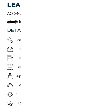
LEAPMOTOR T03
ACC+Navi+Panoramadach+Kam.+KeyLess
Berline
DÉTAILS DU VÉHICULE
Mise en circulation 08/08/2026
10 km
5 portes
Boîte automatique
4 places
Electrique
95 CH (70 kW)
0 g/km