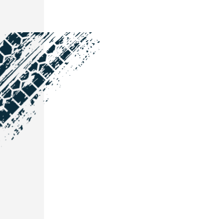
NOS COORDONNÉES
Courtage Auto Grand Est
:
Zone de l'Allan
25600 Vieux-Charmont
03 81 32 32 30
Courtage Auto Bordeaux
:
3 avenue Paul LANGEVIN