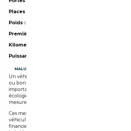
Portes :
5 portes
Places :
4 places
Poids :
1 175 kg
Première mise en circulation :
-
Kilometrage :
10 km
Puissance :
95 CH
MALUS
Un véhicule importé peut être assujetti à malus
ou bonus écologique. Il est cependant
important de noter que les malus et/ou bonus
écologiques peuvent évoluer en fonction des
mesures gouvernementales en vigueur.
Ces mesures visent à encourager l’achat de
véhicules moins polluants en offrant des bonus
financiers pour les véhicules électriques et