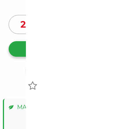
Prix de vente vendeur
20 190
€
Ce véhicule m'intéresse
Partager l'annonce
Voir mes favoris
MALUS ÉCOLOGIQUE
✅ Exonéré