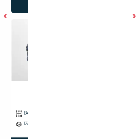
19 990 €
‹
›
OPEL MOKKA E EDITION...
Boîte automatique
10/2023
10 km
136 CH