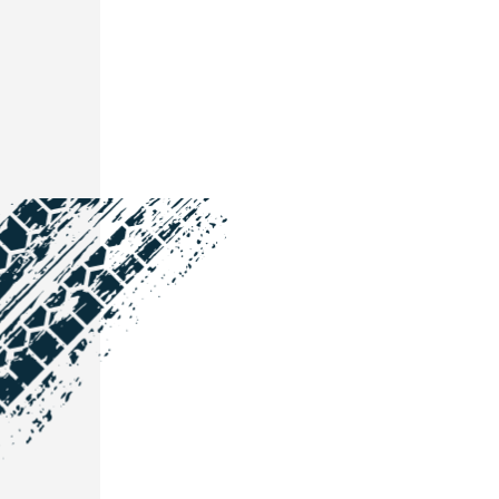
NOS COORDONNÉES
Courtage Auto Grand Est
:
Zone de l'Allan