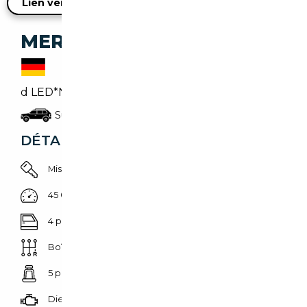
Lien vers l'annonce du vendeur
MERCEDES-BENZ GLC 220
d LED*NaviTouch*DAB*18*Winterpaket
Suv/4x4/pick-up
DÉTAILS DU VÉHICULE
Mise en circulation 01/03/2024
45 092 km
4 portes
Boîte automatique
5 places
Diesel