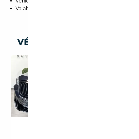
Véhicule de prêt
Valable dans le réseau constructeur (Europe)
VÉHICULES SIMILAIRES
BMW X3 XDRIVE20D M-S...