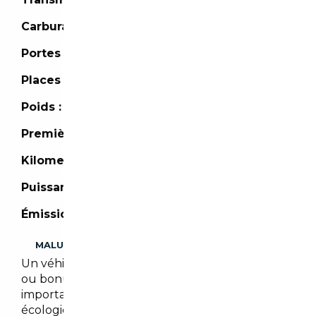
Carburant :
Diesel
Portes :
4 portes
Places :
5 places
Poids :
2 000 kg
Première mise en circulation :
03/2024
Kilometrage :
45 092 km
Puissance :
220 CH
Émission de CO2 :
- (g/km)
MALUS
Un véhicule importé peut être assujetti à malus
ou bonus écologique. Il est cependant
important de noter que les malus et/ou bonus
écologiques peuvent évoluer en fonction des