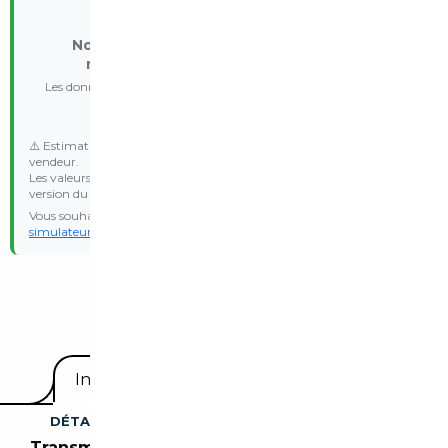
ℹ️
Nous ne pouvons effectuer le calcul par
manque d'information du revendeur
Les données nécessaires (CO₂, poids, date d'immatriculation) ne
sont pas disponibles
⚠️ Estimation indicative basée sur les données communiquées par le
vendeur.
Les valeurs d’émission WLTP et le malus réel peuvent varier selon la
version du véhicule.
Vous souhaitez une estimation personnalisée ? Essayez notre
simulateur de malus
avec vos propres données d’immatriculation.
Equipements
Informations utiles
DÉTAILS DU VÉHICULE
Transmission :
Boîte automatique