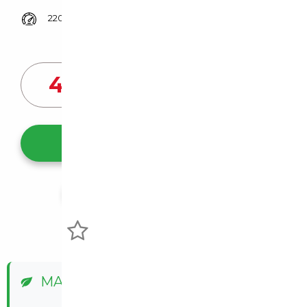
220 CH (162 kW)
Prix de vente vendeur
42 880
€
Ce véhicule m'intéresse
Partager l'annonce
Voir mes favoris
MALUS ÉCOLOGIQUE