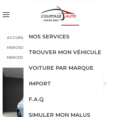
MENU
NOS SERVICES
ACCUEIL
|
TOUTES LES MARQUES
|
MERCEDES-BENZ
|
GLC 220
|
TROUVER MON VÉHICULE
MERCEDES-BENZ GLC 220
VOITURE PAR MARQUE
IMPORT
F.A.Q
SIMULER MON MALUS