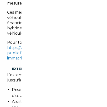
mesures gouvernementales en vigueur.
Ces mesures visent à encourager l’achat de
véhicules moins polluants en offrant des bonus
financiers pour les véhicules électriques et
hybrides, tout en imposant des malus sur les
véhicules les plus polluants.
Pour tout calcul, se référer sur le site :
https://www.service-
public.fr/simulateur/calcul/cout-certificat-
immatriculation
.
EXTENSION DE GARANTIE
L'extension de garantie prolonge cette garantie
jusqu'à 3 ans.
Prise en charge totale des pièces et main
d'œuvre
Assistance 24h/24h et remorquage