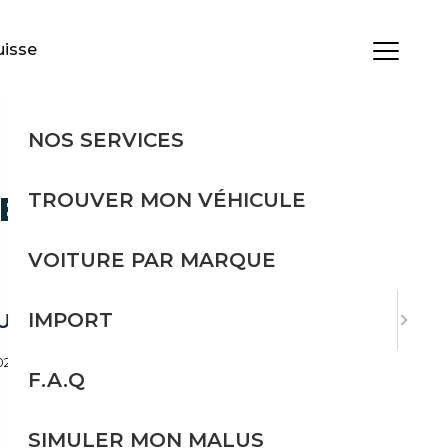
uisse
MENU
NOS SERVICES
TROUVER MON VÉHICULE
EN TIGUAN
VOITURE PAR MARQUE
IMPORT
ULE
2024
38 960 km
F.A.Q
Boîte automatique
SIMULER MON MALUS
Diesel