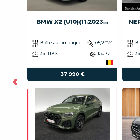
LED...
BMW X2 (U10)(11.2023...
MER
05/2023
Boîte automatique
05/2024
Bo
190 CH
36 819 km
150 CH
3
37 990 €
‹