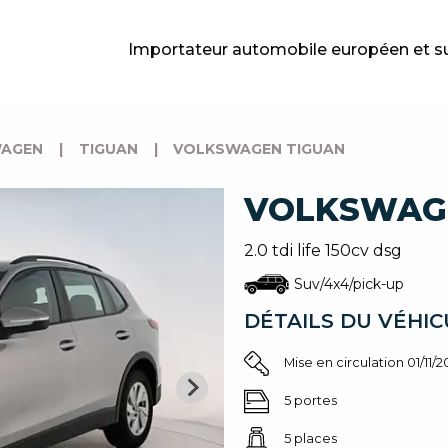
Importateur automobile européen et s
AGEN
|
TIGUAN
|
VOLKSWAGEN TIGUAN
VOLKSWAG
2.0 tdi life 150cv dsg
Suv/4x4/pick-up
DÉTAILS DU VÉHIC
Mise en circulation 01/11/
5 portes
5 places