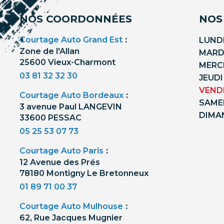
NOS COORDONNÉES
NOS
Courtage Auto Grand Est
:
LUNDI
Zone de l'Allan
MARDI
25600 Vieux-Charmont
MERCR
03 81 32 32 30
JEUDI
VENDR
Courtage Auto Bordeaux
:
SAMED
3 avenue Paul LANGEVIN
DIMA
33600 PESSAC
05 25 53 07 73
Courtage Auto Paris
:
12 Avenue des Prés
78180 Montigny Le Bretonneux
01 89 71 00 37
Courtage Auto Mulhouse
:
62, Rue Jacques Mugnier