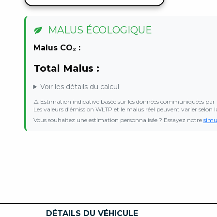
MALUS ÉCOLOGIQUE
Malus CO₂ :
Total Malus :
Voir les détails du calcul
⚠️ Estimation indicative basée sur les données communiquées par 
Les valeurs d’émission WLTP et le malus réel peuvent varier selon l
Vous souhaitez une estimation personnalisée ? Essayez notre
simu
DÉTAILS DU VÉHICULE