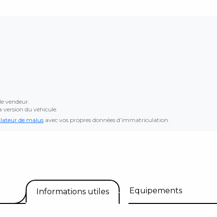
le vendeur.
a version du véhicule.
lateur de malus
avec vos propres données d’immatriculation.
Equipements
Informations utiles