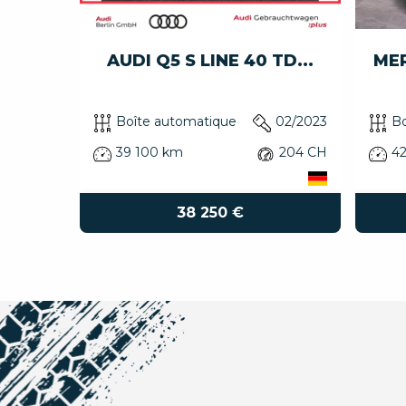
0 ...
AUDI Q5 S LINE 40 TD...
MER
02/2024
Boîte automatique
02/2023
Bo
204 CH
39 100 km
204 CH
4
38 250 €