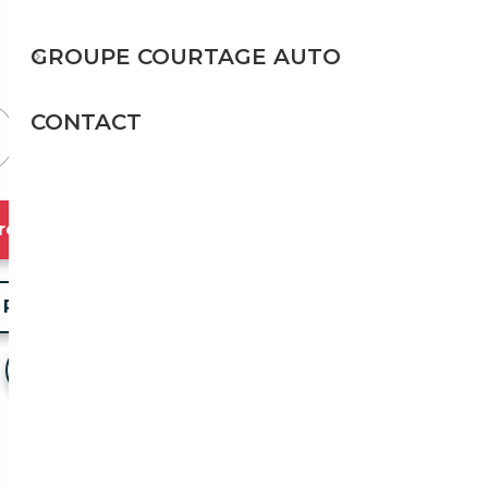
140 g/km
GROUPE COURTAGE AUTO
Prix de vente vendeur
CONTACT
resse
Partager l'annonce
Voir mes favoris