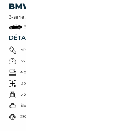
BMW 330
3-serie 330e | Navi | Stoelverwarming | Sfeer
Berline
DÉTAILS DU VÉHICULE
Mise en circulation 01/02/2022
53 081 km
4 portes
Boîte automatique
5 places
Électrique/Essence
292 CH (215 kW)
Prix de vente vendeur