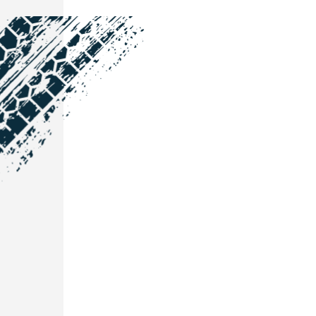
NOS COORDONNÉES
Courtage Auto Grand Est
:
Zone de l'Allan
25600 Vieux-Charmont
03 81 32 32 30
Courtage Auto Bordeaux
:
3 avenue Paul LANGEVIN
33600 PESSAC
05 25 53 07 73