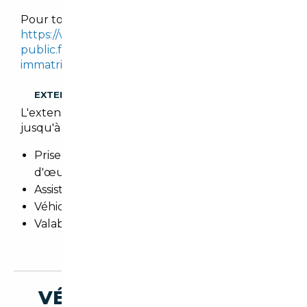
Pour tout calcul, se référer sur le site :
https://www.service-
public.fr/simulateur/calcul/cout-certificat-
immatriculation
.
EXTENSION DE GARANTIE
L'extension de garantie prolonge cette garantie
jusqu'à 3 ans.
Prise en charge totale des pièces et main
d'œuvre
Assistance 24h/24h et remorquage
Véhicule de prêt
Valable dans le réseau constructeur (Europe)
VÉHICULES SIMILAIRES