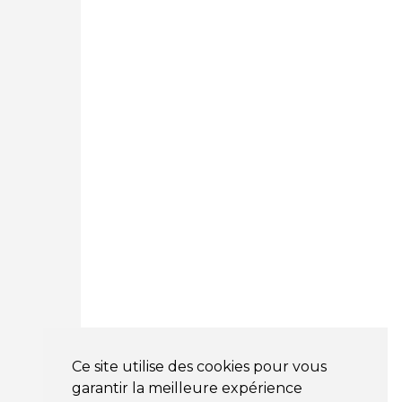
Courtage Auto Paris
:
12 Avenue des Prés
78180 Montigny Le Bretonneux
01 89 71 00 37
Courtage Auto Mulhouse
:
62, Rue Jacques Mugnier
Mulhouse 68200
03 81 32 32 30
Mentions légales
CGV
NOS HORAIRES
LUNDI : 9H00 - 18H00
MARDI : 9H00 - 18H00
Ce site utilise des cookies pour vous
MERCREDI : 9H00 - 18H00
garantir la meilleure expérience
JEUDI : 9H00 - 18H00