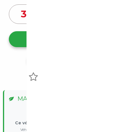
31 750
€
Ce véhicule m'intéresse
Partager l'annonce
Voir mes favoris
MALUS ÉCOLOGIQUE
✅ Exonéré
Ce véhicule est exonéré du malus écologique
Véhicule électrique/essence - Exonération réglementaire