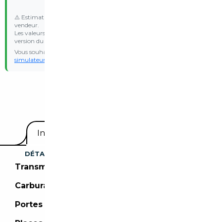
⚠️ Estimation indicative basée sur les données communiquées par le
vendeur.
Les valeurs d’émission WLTP et le malus réel peuvent varier selon la
version du véhicule.
Vous souhaitez une estimation personnalisée ? Essayez notre
simulateur de malus
avec vos propres données d’immatriculation.
Equipements
Informations utiles
DÉTAILS DU VÉHICULE
Transmission :
Boîte automatique
Carburant :
Électrique/Essence
Portes :
4 portes