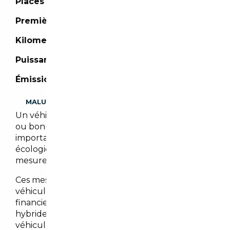
Places :
5 places
Première mise en circulation :
02/2022
Kilometrage :
53 081 km
Puissance :
292 CH
Émission de CO2 :
- (g/km)
MALUS
Un véhicule importé peut être assujetti à malus
ou bonus écologique. Il est cependant
important de noter que les malus et/ou bonus
écologiques peuvent évoluer en fonction des
mesures gouvernementales en vigueur.
Ces mesures visent à encourager l’achat de
véhicules moins polluants en offrant des bonus
financiers pour les véhicules électriques et
hybrides, tout en imposant des malus sur les
véhicules les plus polluants.