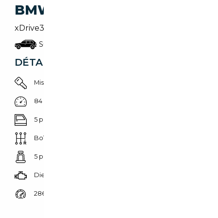
BMW X5
xDrive30d M Sport | AHK | Driv.Assist. Prof. | 360
Suv/4x4/pick-up
DÉTAILS DU VÉHICULE
Mise en circulation 01/01/2022
84 608 km
5 portes
Boîte automatique
5 places
Diesel
286 CH (210 kW)
Prix de vente vendeur