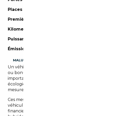
Places :
5 places
Première mise en circulation :
01/2022
Kilometrage :
84 608 km
Puissance :
286 CH
Émission de CO2 :
- (g/km)
MALUS
Un véhicule importé peut être assujetti à malus
ou bonus écologique. Il est cependant
important de noter que les malus et/ou bonus
écologiques peuvent évoluer en fonction des
mesures gouvernementales en vigueur.
Ces mesures visent à encourager l’achat de
véhicules moins polluants en offrant des bonus
financiers pour les véhicules électriques et