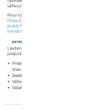
hybrides, tout en imposant des malus sur les
véhicules les plus polluants.
Pour tout calcul, se référer sur le site :
https://www.service-
public.fr/simulateur/calcul/cout-certificat-
immatriculation
.
EXTENSION DE GARANTIE
L'extension de garantie prolonge cette garantie
jusqu'à 3 ans.
Prise en charge totale des pièces et main
d'œuvre
Assistance 24h/24h et remorquage
Véhicule de prêt
Valable dans le réseau constructeur (Europe)