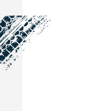
NOS COORDONNÉES
Courtage Auto Grand Est
:
Zone de l'Allan
25600 Vieux-Charmont
03 81 32 32 30
Courtage Auto Bordeaux
:
3 avenue Paul LANGEVIN