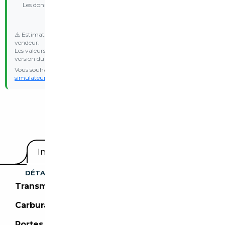
Les données nécessaires (CO₂, poids, date d'immatriculation) ne
sont pas disponibles
⚠️ Estimation indicative basée sur les données communiquées par le
vendeur.
Les valeurs d’émission WLTP et le malus réel peuvent varier selon la
version du véhicule.
Vous souhaitez une estimation personnalisée ? Essayez notre
simulateur de malus
avec vos propres données d’immatriculation.
Equipements
Informations utiles
DÉTAILS DU VÉHICULE
Transmission :
Boîte automatique
Carburant :
Diesel
Portes :
5 portes