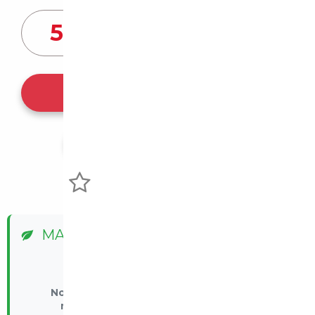
52 867
€
Ce véhicule m'intéresse
Partager l'annonce
Voir mes favoris
MALUS ÉCOLOGIQUE
ℹ️
Nous ne pouvons effectuer le calcul par
manque d'information du revendeur