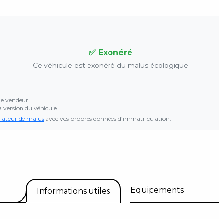
✅ Exonéré
Ce véhicule est exonéré du malus écologique
le vendeur.
a version du véhicule.
lateur de malus
avec vos propres données d’immatriculation.
Equipements
Informations utiles