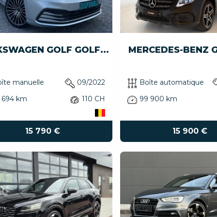
SWAGEN GOLF GOLF...
MERCEDES-BENZ GL
îte manuelle
09/2022
Boîte automatique
 694 km
110 CH
99 900 km
15 790 €
15 900 €