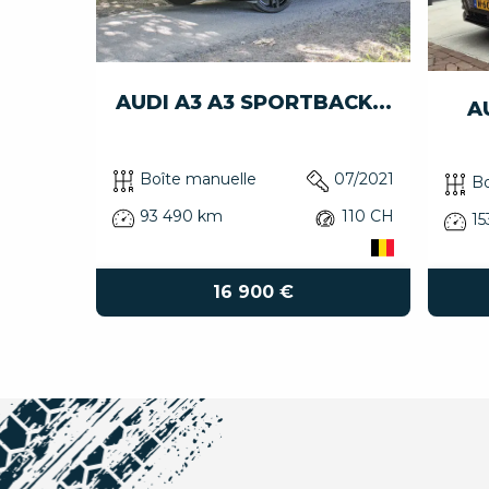
AUDI A3 A3 SPORTBACK...
SP...
AU
Boîte manuelle
07/2021
03/2013
Bo
93 490 km
110 CH
179 CH
15
16 900 €