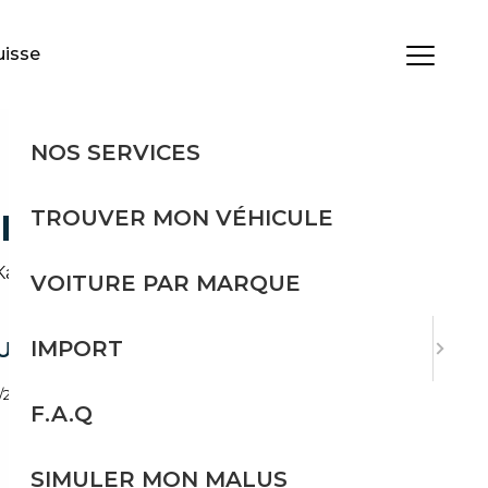
uisse
MENU
NOS SERVICES
TROUVER MON VÉHICULE
IFT
+R.Kam+LED+PDC+BSA++++
VOITURE PAR MARQUE
IMPORT
ULE
8/2026
0 km
F.A.Q
Boîte manuelle
SIMULER MON MALUS
Essence