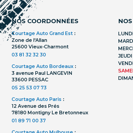
NOS COORDONNÉES
NOS
Courtage Auto Grand Est
:
LUNDI
Zone de l'Allan
MARDI
25600 Vieux-Charmont
MERCR
03 81 32 32 30
JEUDI
VENDR
Courtage Auto Bordeaux
:
SAMED
3 avenue Paul LANGEVIN
DIMA
33600 PESSAC
05 25 53 07 73
Courtage Auto Paris
:
12 Avenue des Prés
78180 Montigny Le Bretonneux
01 89 71 00 37
Courtage Auto Mulhouse
: