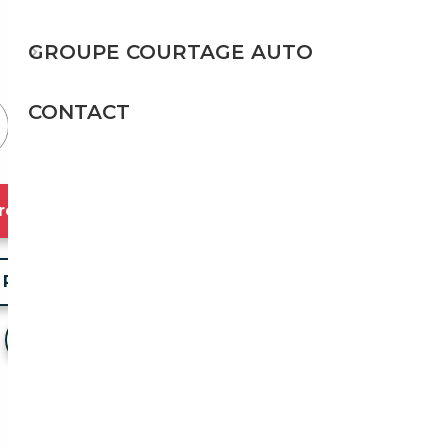
98 g/km
GROUPE COURTAGE AUTO
Prix de vente vendeur
CONTACT
resse
Partager l'annonce
Voir mes favoris