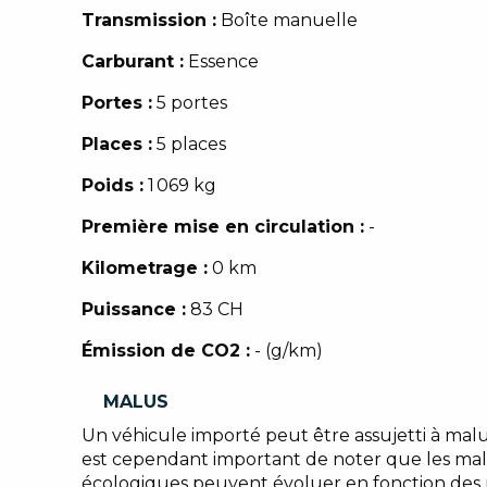
Transmission :
Boîte manuelle
Carburant :
Essence
Portes :
5 portes
Places :
5 places
Poids :
1 069 kg
Première mise en circulation :
-
Kilometrage :
0 km
Puissance :
83 CH
Émission de CO2 :
- (g/km)
MALUS
Un véhicule importé peut être assujetti à malu
est cependant important de noter que les ma
écologiques peuvent évoluer en fonction des