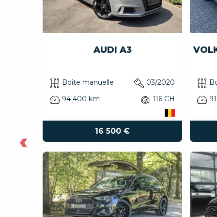
18...
AUDI A3
VOLK
06/2018
Boîte manuelle
03/2020
Bo
122 CH
94 400 km
116 CH
91
16 500 €
‹