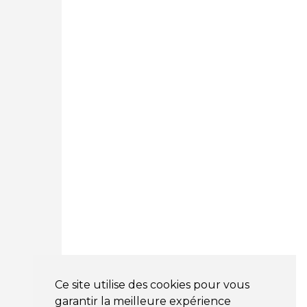
05 25 53 07 73
Courtage Auto Paris
:
12 Avenue des Prés
78180 Montigny Le Bretonneux
01 89 71 00 37
Courtage Auto Mulhouse
:
62, Rue Jacques Mugnier
Mulhouse 68200
03 81 32 32 30
Mentions légales
CGV
NOS HORAIRES
LUNDI : 9H00 - 18H00
MARDI : 9H00 - 18H00
Ce site utilise des cookies pour vous
MERCREDI : 9H00 - 18H00
garantir la meilleure expérience