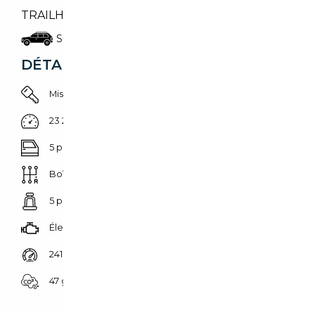
TRAILHAWK 4XE PHEV 240 PK PK PANO
Suv/4x4/pick-up
DÉTAILS DU VÉHICULE
Mise en circulation 01/04/2023
23 209 km
5 portes
Boîte automatique
5 places
Électrique/Essence
241 CH (177 kW)
47 g/km
Prix de vente vendeur