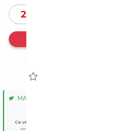
26 580
€
Ce véhicule m'intéresse
Partager l'annonce
Voir mes favoris
MALUS ÉCOLOGIQUE
✅ Exonéré
Ce véhicule est exonéré du malus écologique
Véhicule électrique/essence - Exonération réglementaire