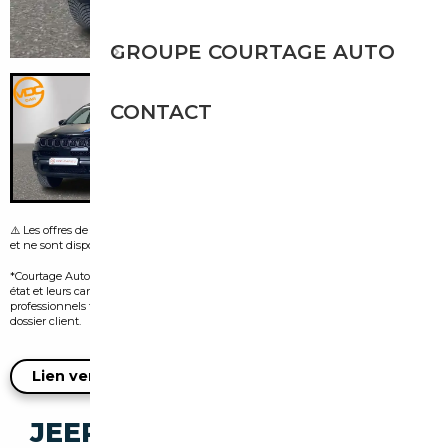
GROUPE COURTAGE AUTO
CONTACT
⚠️ Les offres de leasing visibles sur certaines images sont fournies par le vendeur
et ne sont disponibles que dans le pays d’origine de l’annonce.
*Courtage Auto n’est pas vendeur des véhicules présentés. Leur disponibilité, leur
état et leurs caractéristiques dépendent exclusivement des vendeurs
professionnels tiers et doivent être confirmés auprès d’eux lors de l’ouverture du
dossier client.
Lien vers l'annonce du vendeur
JEEP COMPASS