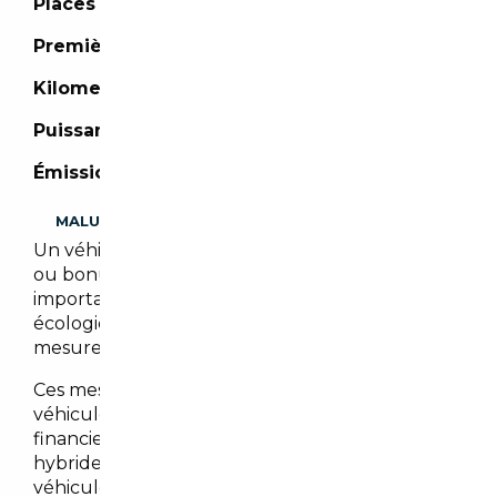
Places :
5 places
Première mise en circulation :
04/2023
Kilometrage :
23 209 km
Puissance :
241 CH
Émission de CO2 :
- (g/km)
MALUS
Un véhicule importé peut être assujetti à malus
ou bonus écologique. Il est cependant
important de noter que les malus et/ou bonus
écologiques peuvent évoluer en fonction des
mesures gouvernementales en vigueur.
Ces mesures visent à encourager l’achat de
véhicules moins polluants en offrant des bonus
financiers pour les véhicules électriques et
hybrides, tout en imposant des malus sur les
véhicules les plus polluants.