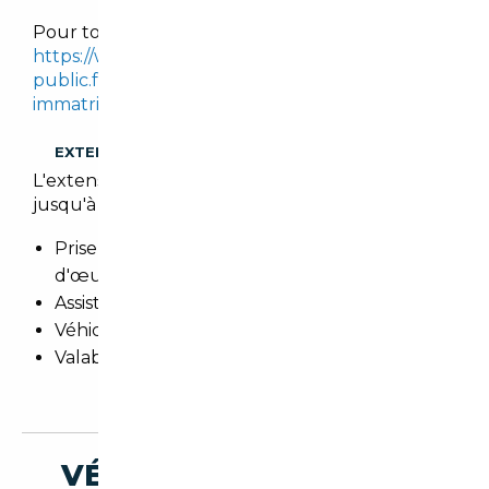
Pour tout calcul, se référer sur le site :
https://www.service-
public.fr/simulateur/calcul/cout-certificat-
immatriculation
.
EXTENSION DE GARANTIE
L'extension de garantie prolonge cette garantie
jusqu'à 3 ans.
Prise en charge totale des pièces et main
d'œuvre
Assistance 24h/24h et remorquage
Véhicule de prêt
Valable dans le réseau constructeur (Europe)
VÉHICULES SIMILAIRES