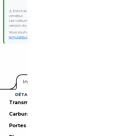
⚠️ Estimation indicative basée sur les données communiquées par le
vendeur.
Les valeurs d’émission WLTP et le malus réel peuvent varier selon la
version du véhicule.
Vous souhaitez une estimation personnalisée ? Essayez notre
simulateur de malus
avec vos propres données d’immatriculation.
Equipements
Informations utiles
DÉTAILS DU VÉHICULE
Transmission :
Boîte automatique
Carburant :
Électrique/Essence
Portes :
5 portes