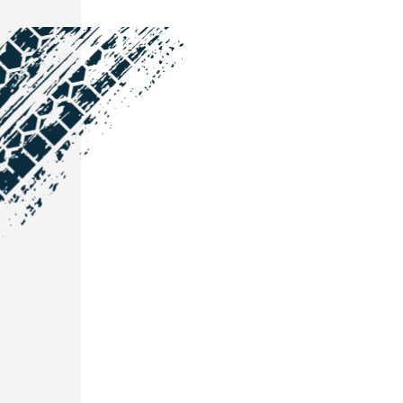
NOS COORDONNÉES
Courtage Auto Grand Est
:
Zone de l'Allan
25600 Vieux-Charmont
03 81 32 32 30
Courtage Auto Bordeaux
:
3 avenue Paul LANGEVIN
33600 PESSAC