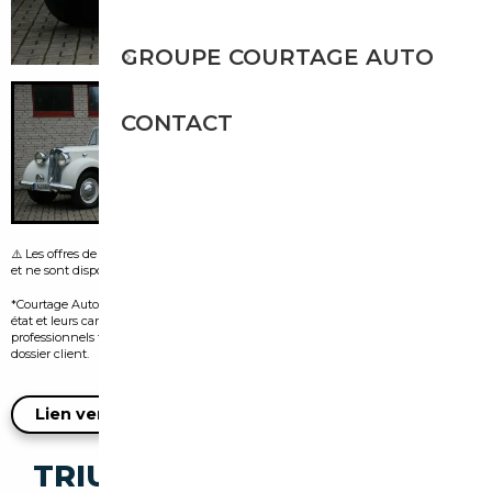
GROUPE COURTAGE AUTO
CONTACT
⚠️ Les offres de leasing visibles sur certaines images sont fournies par le vendeur
et ne sont disponibles que dans le pays d’origine de l’annonce.
*Courtage Auto n’est pas vendeur des véhicules présentés. Leur disponibilité, leur
état et leurs caractéristiques dépendent exclusivement des vendeurs
professionnels tiers et doivent être confirmés auprès d’eux lors de l’ouverture du
dossier client.
Lien vers l'annonce du vendeur
TRIUMPH