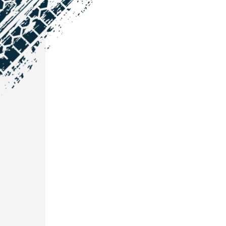
NOS COORDONNÉES
Courtage Auto Grand Est
:
Zone de l'Allan
25600 Vieux-Charmont
03 81 32 32 30
Courtage Auto Bordeaux
:
3 avenue Paul LANGEVIN
33600 PESSAC
05 25 53 07 73
Courtage Auto Paris
:
12 Avenue des Prés