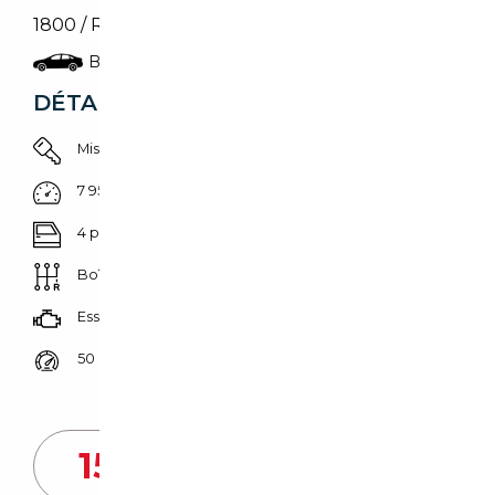
1800 / Renown /Rolls / Saloon / Rarität
Berline
DÉTAILS DU VÉHICULE
Mise en circulation 01/09/1947
7 950 km
4 portes
Boîte manuelle
Essence
50 CH (37 kW)
Prix de vente vendeur
15 000
€