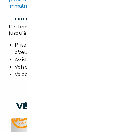
immatriculation
.
EXTENSION DE GARANTIE
L'extension de garantie prolonge cette garantie
jusqu'à 3 ans.
Prise en charge totale des pièces et main
d'œuvre
Assistance 24h/24h et remorquage
Véhicule de prêt
Valable dans le réseau constructeur (Europe)
VÉHICULES SIMILAIRES