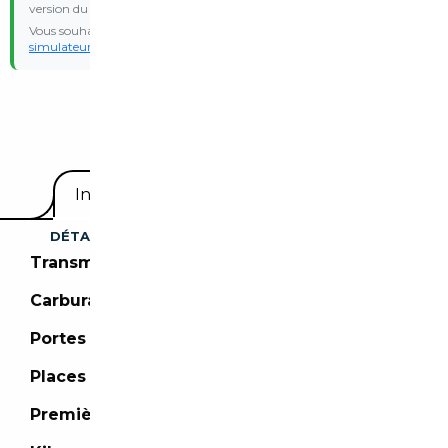
version du véhicule.
Vous souhaitez une estimation personnalisée ? Essayez notre
simulateur de malus
avec vos propres données d’immatriculation.
Equipements
Informations utiles
DÉTAILS DU VÉHICULE
Transmission :
Boîte manuelle
Carburant :
Essence
Portes :
4 portes
Places :
places
Première mise en circulation :
09/1947