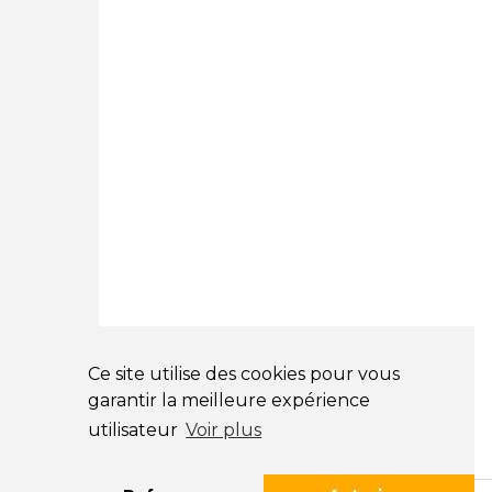
78180 Montigny Le Bretonneux
01 89 71 00 37
Courtage Auto Mulhouse
:
62, Rue Jacques Mugnier
Mulhouse 68200
03 81 32 32 30
Mentions légales
CGV
NOS HORAIRES
LUNDI : 9H00 - 18H00
MARDI : 9H00 - 18H00
Ce site utilise des cookies pour vous
MERCREDI : 9H00 - 18H00
garantir la meilleure expérience
JEUDI : 9H00 - 18H00
utilisateur
Voir plus
VENDREDI : 9H00 - 18H00
SAMEDI : 9H00 - 12H00