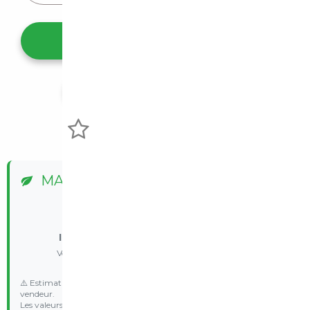
Ce véhicule m'intéresse
Partager l'annonce
Voir mes favoris
MALUS ÉCOLOGIQUE
✅ Pas de malus
Il n'y a pas de malus pour ce véhicule
Véhicule d'avant 2015 - Exonération réglementaire
⚠️ Estimation indicative basée sur les données communiquées par le
vendeur.
Les valeurs d’émission WLTP et le malus réel peuvent varier selon la